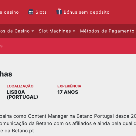
e casino
Slots
Bónus sem depósito
os de Casino
Slot Machines
Métodos de Pagamento
▼
▼
AS
nhas
LOCALIZAÇÃO
EXPERIÊNCIA
LISBOA
17 ANOS
(PORTUGAL)
abalha como Content Manager na Betano Portugal desde 20
omunicação da Betano com os afiliados e ainda pela quali
e da Betano.pt