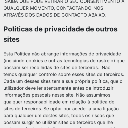
SAIBA QUE PODE RETIRAR O SEU CONSENTIMENTO A
QUALQUER MOMENTO, CONTACTANDO-NOS
ATRAVÉS DOS DADOS DE CONTACTO ABAIXO.
Políticas de privacidade de outros
sites
Esta Política não abrange informações de privacidade
(incluindo cookies e outras tecnologias de rastreio) que
possam ser recolhidas de sites de terceiros. Não
temos qualquer controlo sobre esses sites de terceiros.
Cada um desses sites tem a sua própria política, que o
utilizador deve ler atentamente antes de introduzir
informações pessoais nesse site. Não assumimos
qualquer responsabilidade em relação à política de
sites de terceiros. Se optar por aceder a uma ligação
para qualquer um destes sites, todos os riscos que
possam surgir ao utilizar sites de terceiros que lhe