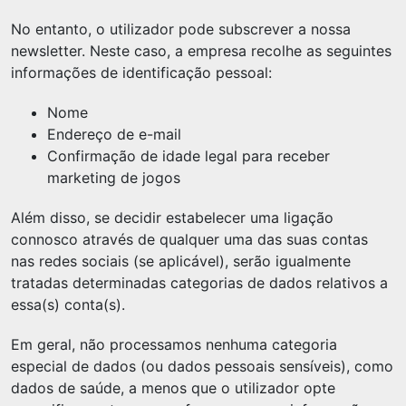
No entanto, o utilizador pode subscrever a nossa
newsletter. Neste caso, a empresa recolhe as seguintes
informações de identificação pessoal:
Nome
Endereço de e-mail
Confirmação de idade legal para receber
marketing de jogos
Além disso, se decidir estabelecer uma ligação
connosco através de qualquer uma das suas contas
nas redes sociais (se aplicável), serão igualmente
tratadas determinadas categorias de dados relativos a
essa(s) conta(s).
Em geral, não processamos nenhuma categoria
especial de dados (ou dados pessoais sensíveis), como
dados de saúde, a menos que o utilizador opte