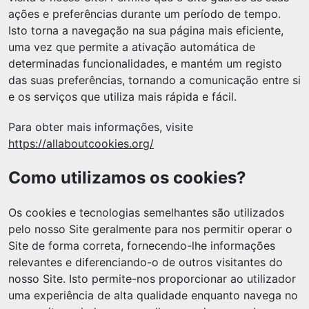
ações e preferências durante um período de tempo.
Isto torna a navegação na sua página mais eficiente,
uma vez que permite a ativação automática de
determinadas funcionalidades, e mantém um registo
das suas preferências, tornando a comunicação entre si
e os serviços que utiliza mais rápida e fácil.
Para obter mais informações, visite
https://allaboutcookies.org/
Como utilizamos os cookies?
Os cookies e tecnologias semelhantes são utilizados
pelo nosso Site geralmente para nos permitir operar o
Site de forma correta, fornecendo-lhe informações
relevantes e diferenciando-o de outros visitantes do
nosso Site. Isto permite-nos proporcionar ao utilizador
uma experiência de alta qualidade enquanto navega no