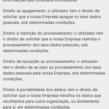
informações que considera incompletas.
D
ireito ao apagamento: o utilizador tem o direito de
solicitar que a nossa Empresa apague os seus dados
pessoais, sob determinadas condições.
Direito à restrição do processamento: o utilizador tem
o direito de solicitar que a nossa Empresa restrinja o
processamento dos seus dados pessoais, sob
determinadas condições.
Direito de oposição ao processamento: o utilizador
tem o direito de se opor ao processamento dos seus
dados pessoais pela nossa Empresa, sob determinadas
condições.
Direito à portabilidade dos dados: tem o direito de
solicitar que a nossa Empresa transfira os dados que
recolhemos para outra organização, ou diretamente
para si, em determinadas condições.