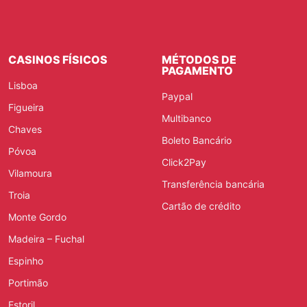
CASINOS FÍSICOS
MÉTODOS DE
PAGAMENTO
Lisboa
Paypal
Figueira
Multibanco
Chaves
Boleto Bancário
Póvoa
Click2Pay
Vilamoura
Transferência bancária
Troia
Cartão de crédito
Monte Gordo
Madeira – Fuchal
Espinho
Portimão
Estoril