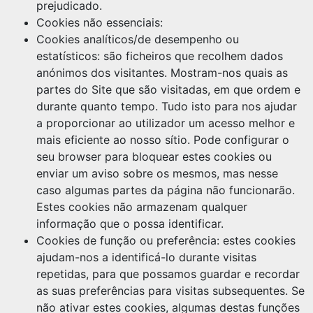
prejudicado.
Cookies não essenciais:
Cookies analíticos/de desempenho ou
estatísticos: são ficheiros que recolhem dados
anónimos dos visitantes. Mostram-nos quais as
partes do Site que são visitadas, em que ordem e
durante quanto tempo. Tudo isto para nos ajudar
a proporcionar ao utilizador um acesso melhor e
mais eficiente ao nosso sítio. Pode configurar o
seu browser para bloquear estes cookies ou
enviar um aviso sobre os mesmos, mas nesse
caso algumas partes da página não funcionarão.
Estes cookies não armazenam qualquer
informação que o possa identificar.
Cookies de função ou preferência: estes cookies
ajudam-nos a identificá-lo durante visitas
repetidas, para que possamos guardar e recordar
as suas preferências para visitas subsequentes. Se
não ativar estes cookies, algumas destas funções