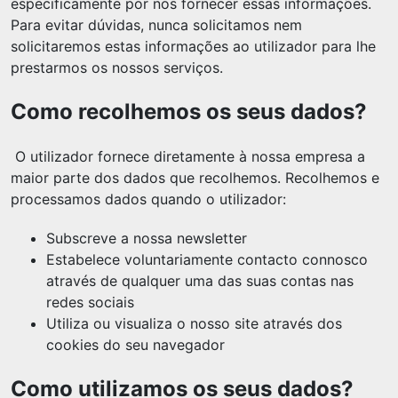
especificamente por nos fornecer essas informações.
Para evitar dúvidas, nunca solicitamos nem
solicitaremos estas informações ao utilizador para lhe
prestarmos os nossos serviços.
Como recolhemos os seus dados?
O utilizador fornece diretamente à nossa empresa a
maior parte dos dados que recolhemos. Recolhemos e
processamos dados quando o utilizador:
Subscreve a nossa newsletter
Estabelece voluntariamente contacto connosco
através de qualquer uma das suas contas nas
redes sociais
Utiliza ou visualiza o nosso site através dos
cookies do seu navegador
Como utilizamos os seus dados?