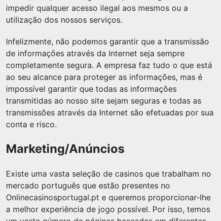
impedir qualquer acesso ilegal aos mesmos ou a
utilização dos nossos serviços.
Infelizmente, não podemos garantir que a transmissão
de informações através da Internet seja sempre
completamente segura. A empresa faz tudo o que está
ao seu alcance para proteger as informações, mas é
impossível garantir que todas as informações
transmitidas ao nosso site sejam seguras e todas as
transmissões através da Internet são efetuadas por sua
conta e risco.
Marketing/Anúncios
Existe uma vasta seleção de casinos que trabalham no
mercado português que estão presentes no
Onlinecasinosportugal.pt e queremos proporcionar-lhe
a melhor experiência de jogo possível. Por isso, temos