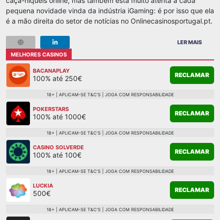
caça-níqueis online, mas também está muito atenta a cada
pequena novidade vinda da indústria iGaming: é por isso que ela
é a mão direita do setor de notícias no Onlinecasinosportugal.pt.
LER MAIS
MELHORES CASINOS
BACANAPLAY
RECLAMAR
100% até 250€
18+ | APLICAM-SE T&C'S | JOGA COM RESPONSABILIDADE
POKERSTARS
RECLAMAR
100% até 1000€
18+ | APLICAM-SE T&C'S | JOGA COM RESPONSABILIDADE
CASINO SOLVERDE
RECLAMAR
100% até 100€
18+ | APLICAM-SE T&C'S | JOGA COM RESPONSABILIDADE
LUCKIA
RECLAMAR
500€
18+ | APLICAM-SE T&C'S | JOGA COM RESPONSABILIDADE