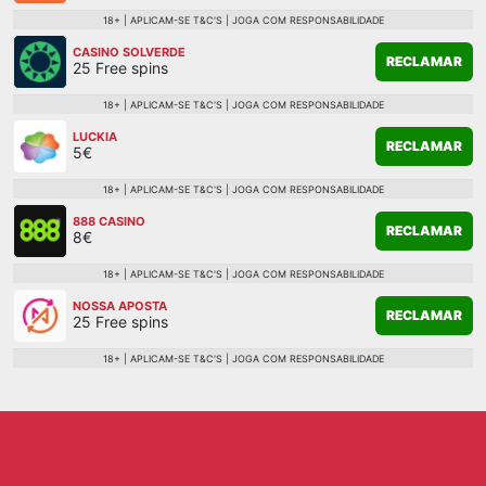
18+ | APLICAM-SE T&C'S | JOGA COM RESPONSABILIDADE
CASINO SOLVERDE
RECLAMAR
25 Free spins
18+ | APLICAM-SE T&C'S | JOGA COM RESPONSABILIDADE
LUCKIA
RECLAMAR
5€
18+ | APLICAM-SE T&C'S | JOGA COM RESPONSABILIDADE
888 CASINO
RECLAMAR
8€
18+ | APLICAM-SE T&C'S | JOGA COM RESPONSABILIDADE
NOSSA APOSTA
RECLAMAR
25 Free spins
18+ | APLICAM-SE T&C'S | JOGA COM RESPONSABILIDADE