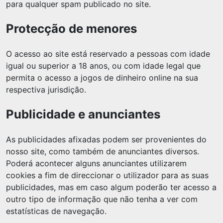
para qualquer spam publicado no site.
Protecção de menores
O acesso ao site está reservado a pessoas com idade
igual ou superior a 18 anos, ou com idade legal que
permita o acesso a jogos de dinheiro online na sua
respectiva jurisdição.
Publicidade e anunciantes
As publicidades afixadas podem ser provenientes do
nosso site, como também de anunciantes diversos.
Poderá acontecer alguns anunciantes utilizarem
cookies a fim de direccionar o utilizador para as suas
publicidades, mas em caso algum poderão ter acesso a
outro tipo de informação que não tenha a ver com
estatísticas de navegação.