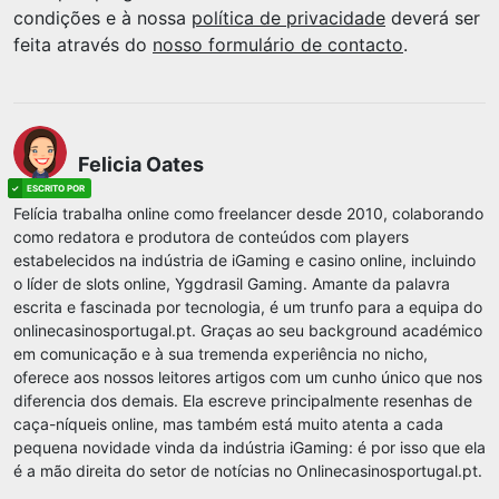
condições e à nossa
política de privacidade
deverá ser
feita através do
nosso formulário de contacto
.
Felicia Oates
Felícia trabalha online como freelancer desde 2010, colaborando
como redatora e produtora de conteúdos com players
estabelecidos na indústria de iGaming e casino online, incluindo
o líder de slots online, Yggdrasil Gaming. Amante da palavra
escrita e fascinada por tecnologia, é um trunfo para a equipa do
onlinecasinosportugal.pt. Graças ao seu background académico
em comunicação e à sua tremenda experiência no nicho,
oferece aos nossos leitores artigos com um cunho único que nos
diferencia dos demais. Ela escreve principalmente resenhas de
caça-níqueis online, mas também está muito atenta a cada
pequena novidade vinda da indústria iGaming: é por isso que ela
é a mão direita do setor de notícias no Onlinecasinosportugal.pt.