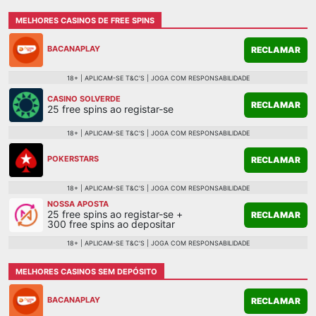
MELHORES CASINOS DE FREE SPINS
BACANAPLAY
RECLAMAR
18+ | APLICAM-SE T&C'S | JOGA COM RESPONSABILIDADE
CASINO SOLVERDE
RECLAMAR
25 free spins ao registar-se
18+ | APLICAM-SE T&C'S | JOGA COM RESPONSABILIDADE
POKERSTARS
RECLAMAR
18+ | APLICAM-SE T&C'S | JOGA COM RESPONSABILIDADE
NOSSA APOSTA
25 free spins ao registar-se +
RECLAMAR
300 free spins ao depositar
18+ | APLICAM-SE T&C'S | JOGA COM RESPONSABILIDADE
MELHORES CASINOS SEM DEPÓSITO
BACANAPLAY
RECLAMAR