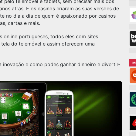
 pelo telemóvel e tablets, sem precisar mais dos
os atrás. E os casinos criaram as suas versões de
te no dia a dia de quem é apaixonado por casinos
as, cartas e mais.
s online portugueses, todos eles com sites
 tela do telemóvel e assim oferecem uma
M
 inovação e como podes ganhar dinheiro e divertir-