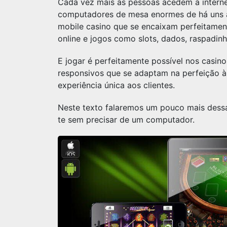
Cada vez mais as pessoas acedem a internet
computadores de mesa enormes de há uns an
mobile casino que se encaixam perfeitamen
online e jogos como slots, dados, raspadinh
E jogar é perfeitamente possível nos casino
responsivos que se adaptam na perfeição à
experiência única aos clientes.
Neste texto falaremos um pouco mais dessa
te sem precisar de um computador.