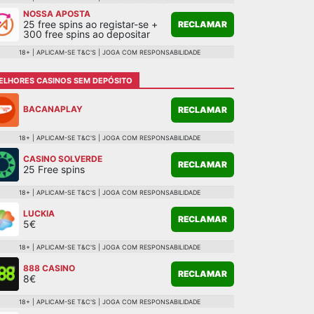
NOSSA APOSTA
25 free spins ao registar-se +
RECLAMAR
300 free spins ao depositar
18+ | APLICAM-SE T&C'S | JOGA COM RESPONSABILIDADE
ELHORES CASINOS SEM DEPÓSITO
BACANAPLAY
RECLAMAR
18+ | APLICAM-SE T&C'S | JOGA COM RESPONSABILIDADE
CASINO SOLVERDE
RECLAMAR
25 Free spins
18+ | APLICAM-SE T&C'S | JOGA COM RESPONSABILIDADE
LUCKIA
RECLAMAR
5€
18+ | APLICAM-SE T&C'S | JOGA COM RESPONSABILIDADE
888 CASINO
RECLAMAR
8€
18+ | APLICAM-SE T&C'S | JOGA COM RESPONSABILIDADE