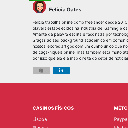
Felicia Oates
Felícia trabalha online como freelancer desde 20
players estabelecidos na indústria de iGaming e casi
Amante da palavra escrita e fascinada por tecnolog
Graças ao seu background académico em comunicaç
nossos leitores artigos com um cunho único que no
de caça-níqueis online, mas também está muito at
por isso que ela é a mão direita do setor de notíci
CASINOS FÍSICOS
MÉTO
Lisboa
Paypa
Figueira
Multi