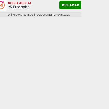
NOSSA APOSTA
RECLAMAR
25 Free spins
18+ | APLICAM-SE T&C'S | JOGA COM RESPONSABILIDADE