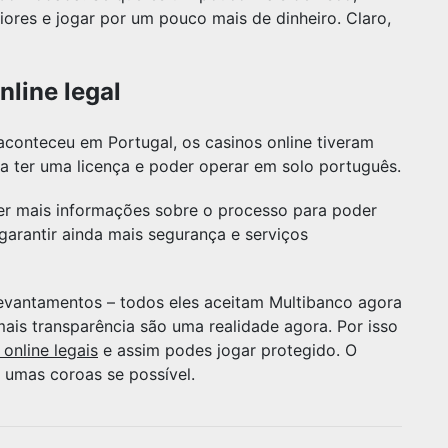
iores e jogar por um pouco mais de dinheiro. Claro,
line legal
conteceu em Portugal, os casinos online tiveram
a ter uma licença e poder operar em solo português.
er mais informações sobre o processo para poder
garantir ainda mais segurança e serviços
evantamentos – todos eles aceitam Multibanco agora
ais transparência são uma realidade agora. Por isso
 online legais
e assim podes jogar protegido. O
r umas coroas se possível.