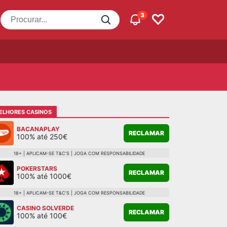
3
ELHORES CASINOS
BACANAPLAY
RECLAMAR
100% até 250€
18+ | APLICAM-SE T&C'S | JOGA COM RESPONSABILIDADE
POKERSTARS
RECLAMAR
100% até 1000€
18+ | APLICAM-SE T&C'S | JOGA COM RESPONSABILIDADE
CASINO SOLVERDE
RECLAMAR
100% até 100€