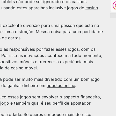
 tablets não pode ser ignorado e os casinos
 usando estes aparelhos inclusive jogos de
casino
a excelente diversão para uma pessoa que está no
quer uma distração. Mesma coisa para uma partida de
 de cartas.
o as responsáveis por fazer esses jogos, com os
. Por isso as inovações acontecem a todo momento,
spositivos móveis e oferecer a experiência mais
eia de casino móvel.
ia pode ser muito mais divertido com um bom jogo
a de ganhar dinheiro em
apostas online
.
uco esses jogos sem envolver o aspecto financeiro,
 jogo e também qual é seu perfil de apostador.
por rodada. Se queres um pouco mais de risco,