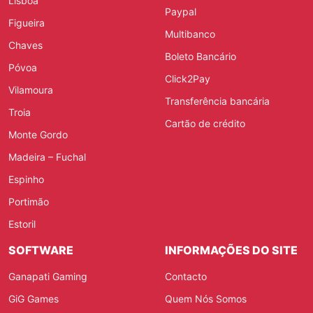
Lisboa
Paypal
Figueira
Multibanco
Chaves
Boleto Bancário
Póvoa
Click2Pay
Vilamoura
Transferência bancária
Troia
Cartão de crédito
Monte Gordo
Madeira – Fuchal
Espinho
Portimão
Estoril
SOFTWARE
INFORMAÇÕES DO SITE
Ganapati Gaming
Contacto
GiG Games
Quem Nós Somos