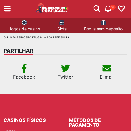
3
Jogos de casino
Slots
Bónus sem depósito
ONLINECASINOSPORTUGAL
»
200 FREE SPINS
PARTILHAR
Facebook
Twitter
E-mail
CASINOS FÍSICOS
MÉTODOS DE
PAGAMENTO