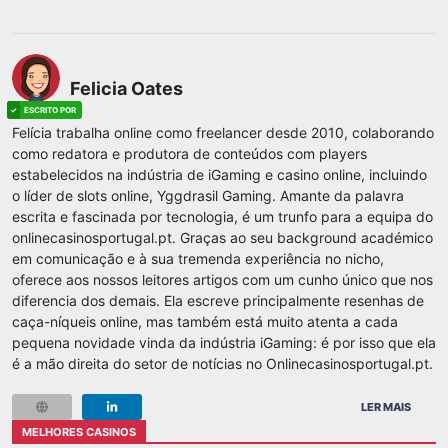
Felicia Oates
Felícia trabalha online como freelancer desde 2010, colaborando
como redatora e produtora de conteúdos com players
estabelecidos na indústria de iGaming e casino online, incluindo
o líder de slots online, Yggdrasil Gaming. Amante da palavra
escrita e fascinada por tecnologia, é um trunfo para a equipa do
onlinecasinosportugal.pt. Graças ao seu background académico
em comunicação e à sua tremenda experiência no nicho,
oferece aos nossos leitores artigos com um cunho único que nos
diferencia dos demais. Ela escreve principalmente resenhas de
caça-níqueis online, mas também está muito atenta a cada
pequena novidade vinda da indústria iGaming: é por isso que ela
é a mão direita do setor de notícias no Onlinecasinosportugal.pt.
LER MAIS
MELHORES CASINOS