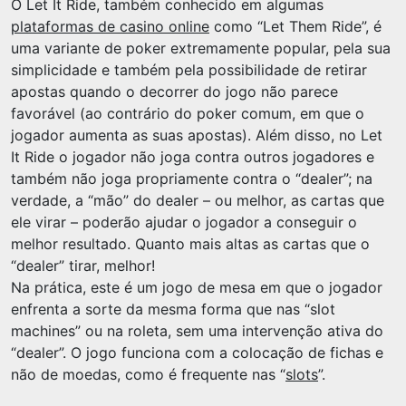
O Let It Ride, também conhecido em algumas
plataformas de casino online
como “Let Them Ride”, é
uma variante de poker extremamente popular, pela sua
simplicidade e também pela possibilidade de retirar
apostas quando o decorrer do jogo não parece
favorável (ao contrário do poker comum, em que o
jogador aumenta as suas apostas). Além disso, no Let
It Ride o jogador não joga contra outros jogadores e
também não joga propriamente contra o “dealer”; na
verdade, a “mão” do dealer – ou melhor, as cartas que
ele virar – poderão ajudar o jogador a conseguir o
melhor resultado. Quanto mais altas as cartas que o
“dealer” tirar, melhor!
Na prática, este é um jogo de mesa em que o jogador
enfrenta a sorte da mesma forma que nas “slot
machines” ou na roleta, sem uma intervenção ativa do
“dealer”. O jogo funciona com a colocação de fichas e
não de moedas, como é frequente nas “
slots
”.