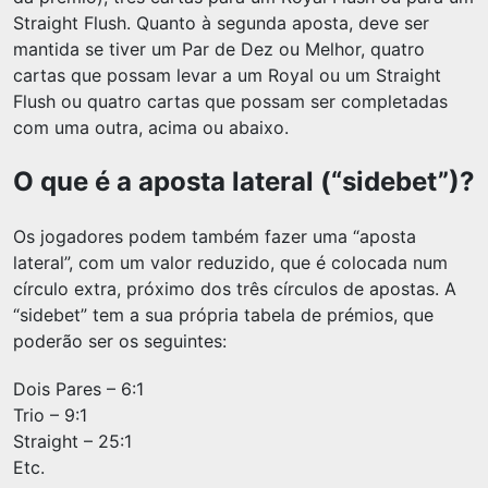
Straight Flush. Quanto à segunda aposta, deve ser
mantida se tiver um Par de Dez ou Melhor, quatro
cartas que possam levar a um Royal ou um Straight
Flush ou quatro cartas que possam ser completadas
com uma outra, acima ou abaixo.
O que é a aposta lateral (“sidebet”)?
Os jogadores podem também fazer uma “aposta
lateral”, com um valor reduzido, que é colocada num
círculo extra, próximo dos três círculos de apostas. A
“sidebet” tem a sua própria tabela de prémios, que
poderão ser os seguintes:
Dois Pares – 6:1
Trio – 9:1
Straight – 25:1
Etc.