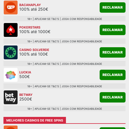
BACANAPLAY
RECLAMAR
100% até 250€
18+ | APLICAM-SE T&C'S | JOGA COM RESPONSABILIDADE
POKERSTARS
RECLAMAR
100% até 1000€
18+ | APLICAM-SE T&C'S | JOGA COM RESPONSABILIDADE
CASINO SOLVERDE
RECLAMAR
100% até 100€
18+ | APLICAM-SE T&C'S | JOGA COM RESPONSABILIDADE
LUCKIA
RECLAMAR
500€
18+ | APLICAM-SE T&C'S | JOGA COM RESPONSABILIDADE
BETWAY
RECLAMAR
2500€
18+ | APLICAM-SE T&C'S | JOGA COM RESPONSABILIDADE
MELHORES CASINOS DE FREE SPINS