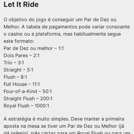
Let It Ride
O objetivo do jogo é conseguir um Par de Dez ou
Melhor. A tabela de pagamentos pode variar consoante
o casino ou a plataforma, mas habitualmente segue
este formato:
Par de Dez ou melhor – 1:1
Dois Pares – 2:1
Trio – 3:1
Straight – 5:1
Flush – 8:1
Full House – 11:1
Four-of-a-Kind – 50:1
Straight Flush – 200:1
Royal Flush – 1000:1
A estratégia é muito simples. Deve manter a primeira
aposta na mesa se tiver um Par de Dez ou Melhor (já
dá prémio), três cartas para um Royal Flush ou para um