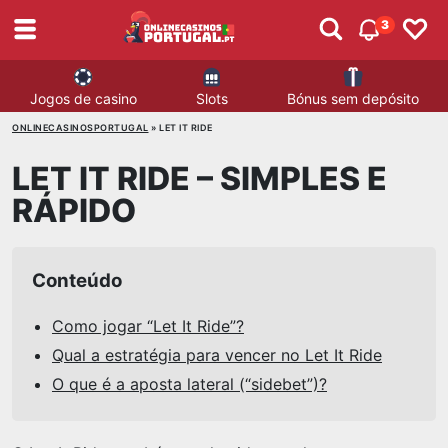
3
Jogos de casino
Slots
Bónus sem depósito
ONLINECASINOSPORTUGAL
»
LET IT RIDE
LET IT RIDE – SIMPLES E
RÁPIDO
Conteúdo
Como jogar “Let It Ride”?
Qual a estratégia para vencer no Let It Ride
O que é a aposta lateral (“sidebet”)?