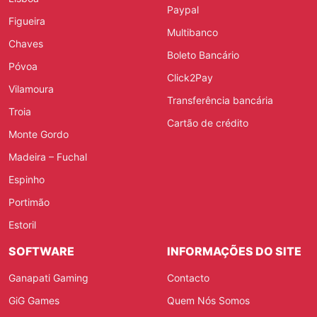
Paypal
Figueira
Multibanco
Chaves
Boleto Bancário
Póvoa
Click2Pay
Vilamoura
Transferência bancária
Troia
Cartão de crédito
Monte Gordo
Madeira – Fuchal
Espinho
Portimão
Estoril
SOFTWARE
INFORMAÇÕES DO SITE
Ganapati Gaming
Contacto
GiG Games
Quem Nós Somos