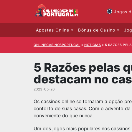
Jogos d
Apostas Online
Bónus de Casino
Jog
▼
▼
ONLINECASINOSPORTUGAL
»
NOTÍCIAS
»
5 RAZOES PELA
5 Razões pelas q
destacam no cas
2023-05-26
Os cassinos online se tornaram a opção pr
conforto de suas casas. Com o advento da In
conveniente do que nunca.
Um dos jogos mais populares nos cassinos 