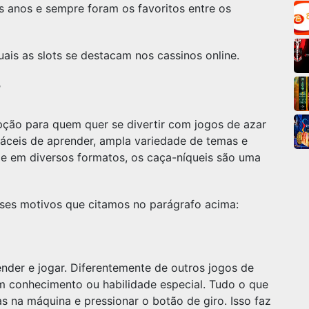
s anos e sempre foram os favoritos entre os
ais as slots se destacam nos cassinos online.
?
ção para quem quer se divertir com jogos de azar
fáceis de aprender, ampla variedade de temas e
de em diversos formatos, os caça-níqueis são uma
ses motivos que citamos no parágrafo acima:
ender e jogar. Diferentemente de outros jogos de
m conhecimento ou habilidade especial. Tudo o que
as na máquina e pressionar o botão de giro. Isso faz