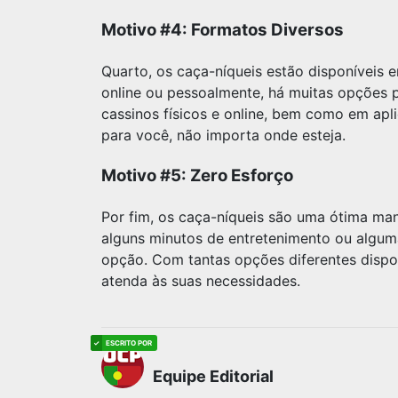
Motivo #4: Formatos Diversos
Quarto, os caça-níqueis estão disponíveis 
online ou pessoalmente, há muitas opções 
cassinos físicos e online, bem como em aplic
para você, não importa onde esteja.
Motivo #5: Zero Esforço
Por fim, os caça-níqueis são uma ótima man
alguns minutos de entretenimento ou algum
opção. Com tantas opções diferentes dispo
atenda às suas necessidades.
Equipe Editorial