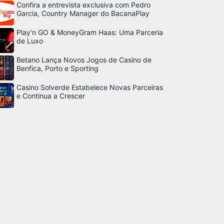
Confira a entrevista exclusiva com Pedro
Garcia, Country Manager do BacanaPlay
Play’n GO & MoneyGram Haas: Uma Parceria
de Luxo
Betano Lança Novos Jogos de Casino de
Benfica, Porto e Sporting
Casino Solverde Estabelece Novas Parceiras
e Continua a Crescer