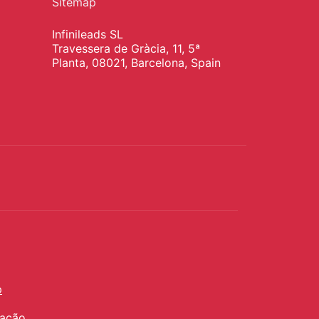
Sitemap
Infinileads SL
Travessera de Gràcia, 11, 5ª
Planta, 08021, Barcelona, Spain
p
ração