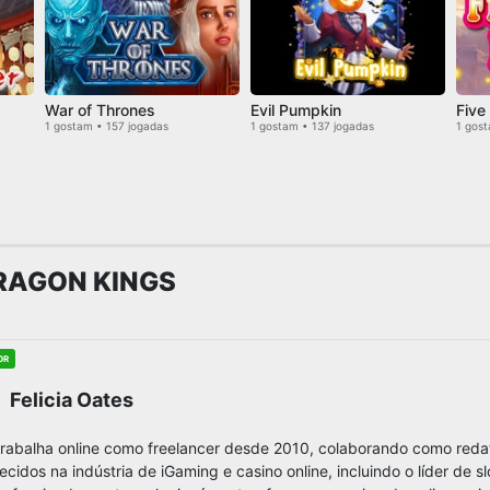
War of Thrones
Evil Pumpkin
Five
1 gostam • 157 jogadas
1 gostam • 137 jogadas
1 gost
RAGON KINGS
Felicia Oates
 trabalha online como freelancer desde 2010, colaborando como red
ecidos na indústria de iGaming e casino online, incluindo o líder de 