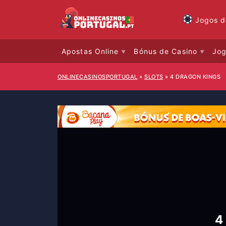
Jogos d
Apostas Online
Bónus de Casino
Jog
▼
▼
ONLINECASINOSPORTUGAL
»
SLOTS
»
4 DRAGON KINGS
4