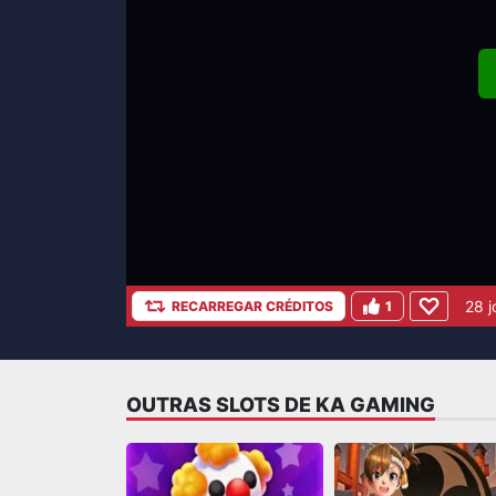
28
j
RECARREGAR CRÉDITOS
1
OUTRAS SLOTS DE KA GAMING