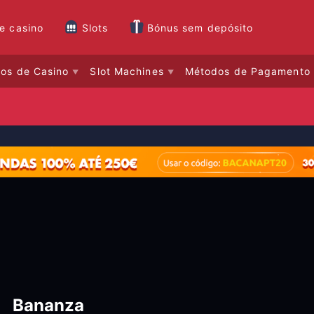
e casino
Slots
Bónus sem depósito
os de Casino
Slot Machines
Métodos de Pagamento
▼
▼
Bananza