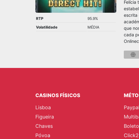
Felícia
estabel
escrita
RTP
95.9%
académi
Volatilidade
MÉDIA
que nos
cada pe
Onlinec
CASINOS FÍSICOS
MÉTO
Lisboa
Paypa
Figueira
Multi
Chaves
Boleto
Póvoa
Click