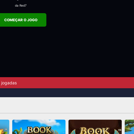
da
Red7
COMEÇAR O JOGO
jogadas