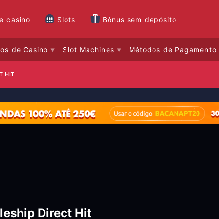
e casino
Slots
Bónus sem depósito
os de Casino
Slot Machines
Métodos de Pagamento
▼
▼
T HIT
leship Direct Hit