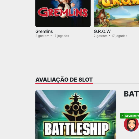
Gremlins
G.R.O.W
2 gostam • 17 jogadas
2 gostam • 17 jogadas
AVALIAÇÃO DE SLOT
BAT