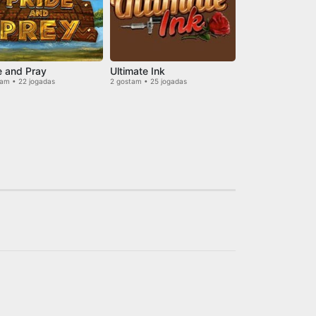
e and Pray
Ultimate Ink
am • 22 jogadas
2 gostam • 25 jogadas