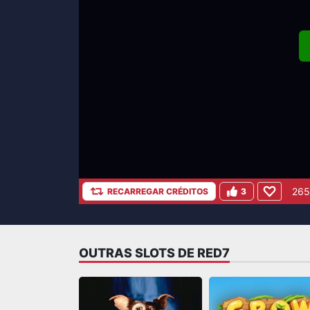
265
RECARREGAR CRÉDITOS
3
OUTRAS SLOTS DE RED7