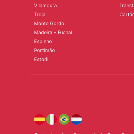
Vilamoura
Transf
Troia
Cartão
Monte Gordo
Madeira – Fuchal
Espinho
Portimão
Estoril