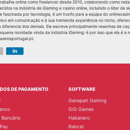
 trabalha online como freelancer desde 2010, colaborando como red
ecidos na indústria de iGaming e casino online, incluindo o líder de 
 e fascinada por tecnologia, é um trunfo para a equipa do onlinecas
co em comunicação e à sua tremenda experiência no nicho, oferece
 diferencia dos demais. Ela escreve principalmente resenhas de caç
quena novidade vinda da indústria iGaming: é por isso que ela é a mã
asinosportugal.pt.
DOS DE PAGAMENTO
SOFTWARE
l
Ganapati Gaming
banco
GiG Games
 Bancário
Habanero
2Pay
Rabcat