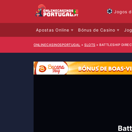
Jogos d
Apostas Online
Bónus de Casino
Jog
▼
▼
ONLINECASINOSPORTUGAL
»
SLOTS
»
BATTLESHIP DIREC
Batt