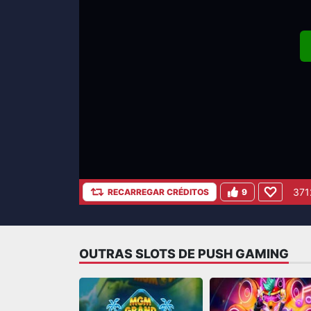
371
RECARREGAR CRÉDITOS
9
OUTRAS SLOTS DE PUSH GAMING