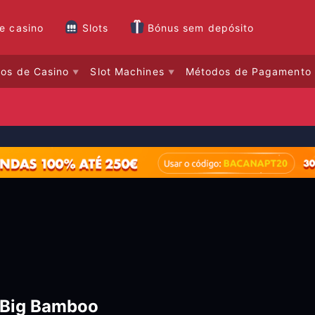
e casino
Slots
Bónus sem depósito
os de Casino
Slot Machines
Métodos de Pagamento
▼
▼
Big Bamboo