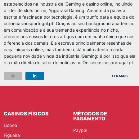
estabelecidos na indústria de iGaming e casino online, incluindo
o líder de slots online, Yggdrasil Gaming. Amante da palavra
escrita e fascinada por tecnologia, é um trunfo para a equipa do
onlinecasinosportugal.pt. Graças ao seu background académico
em comunicação e à sua tremenda experiência no nicho,
oferece aos nossos leitores artigos com um cunho único que nos
diferencia dos demais. Ela escreve principalmente resenhas de
caça-níqueis online, mas também está muito atenta a cada
pequena novidade vinda da indústria iGaming: é por isso que ela
é a mão direita do setor de notícias no Onlinecasinosportugal.pt.
LER MAIS
CASINOS FÍSICOS
MÉTODOS DE
PAGAMENTO
Lisboa
Paypal
Figueira