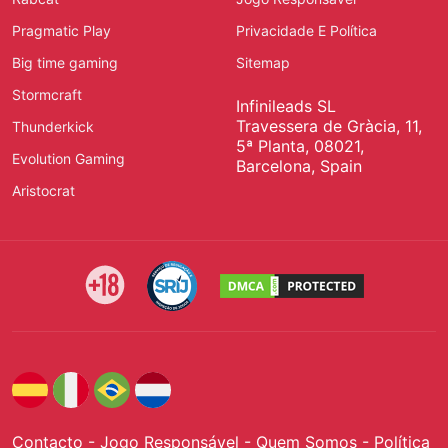
Pragmatic Play
Privacidade E Política
Big time gaming
Sitemap
Stormcraft
Infinileads SL
Travessera de Gràcia, 11,
Thunderkick
5ª Planta, 08021,
Evolution Gaming
Barcelona, Spain
Aristocrat
Contacto
-
Jogo Responsável
-
Quem Somos
-
Política