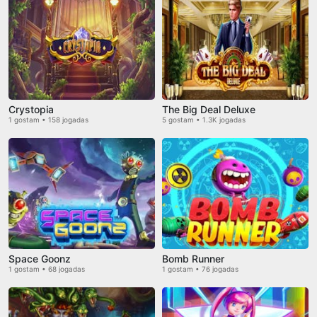
Crystopia
The Big Deal Deluxe
1 gostam • 158 jogadas
5 gostam • 1.3K jogadas
Space Goonz
Bomb Runner
1 gostam • 68 jogadas
1 gostam • 76 jogadas