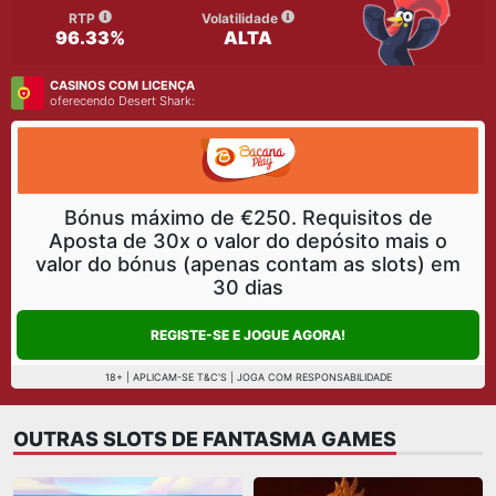
RTP
Volatilidade
96.33%
ALTA
CASINOS COM LICENÇA
oferecendo Desert Shark:
Bónus máximo de €250. Requisitos de
Aposta de 30x o valor do depósito mais o
valor do bónus (apenas contam as slots) em
30 dias
REGISTE-SE E JOGUE AGORA!
18+ | APLICAM-SE T&C'S | JOGA COM RESPONSABILIDADE
OUTRAS SLOTS DE FANTASMA GAMES