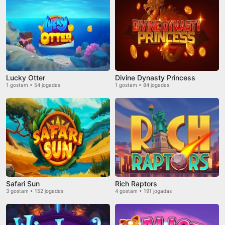
Lucky Otter
Divine Dynasty Princess
1 gostam • 54 jogadas
1 gostam • 84 jogadas
Safari Sun
Rich Raptors
3 gostam • 152 jogadas
4 gostam • 191 jogadas