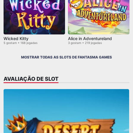
Wicked Kitty
Alice in Adventureland
5 gostam • 168 jogadas
3 gostam • 219 jogadas
MOSTRAR TODAS AS SLOTS DE FANTASMA GAMES
AVALIAÇÃO DE SLOT