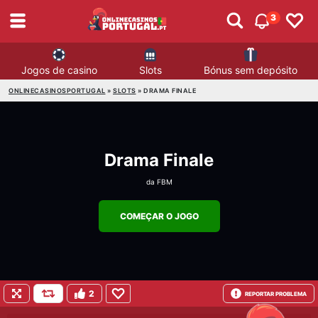
3
Jogos de casino
Slots
Bónus sem depósito
ONLINECASINOSPORTUGAL
»
SLOTS
»
DRAMA FINALE
Drama Finale
da
FBM
COMEÇAR O JOGO
2
REPORTAR PROBLEMA