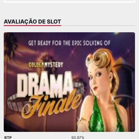
AVALIAÇÃO DE SLOT
RTP
93.97%