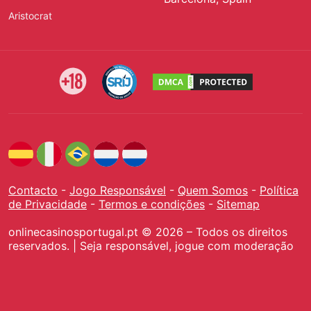
Aristocrat
Contacto
-
Jogo Responsável
-
Quem Somos
-
Política
de Privacidade
-
Termos e condições
-
Sitemap
onlinecasinosportugal.pt © 2026 – Todos os direitos
reservados. | Seja responsável, jogue com moderação