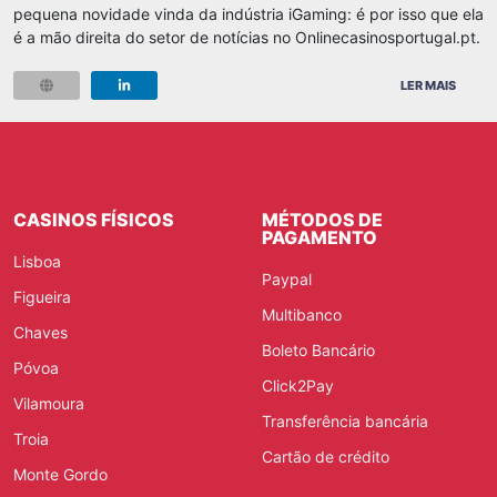
pequena novidade vinda da indústria iGaming: é por isso que ela
é a mão direita do setor de notícias no Onlinecasinosportugal.pt.
LER MAIS
CASINOS FÍSICOS
MÉTODOS DE
PAGAMENTO
Lisboa
Paypal
Figueira
Multibanco
Chaves
Boleto Bancário
Póvoa
Click2Pay
Vilamoura
Transferência bancária
Troia
Cartão de crédito
Monte Gordo