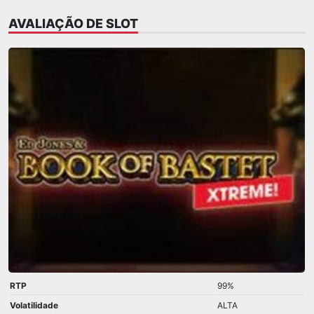
AVALIAÇÃO DE SLOT
RTP
99%
Volatilidade
ALTA