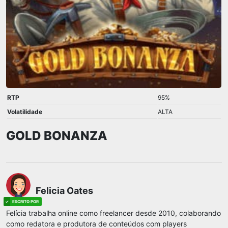
RTP
95%
Volatilidade
ALTA
GOLD BONANZA
Felicia Oates
Felícia trabalha online como freelancer desde 2010, colaborando
como redatora e produtora de conteúdos com players