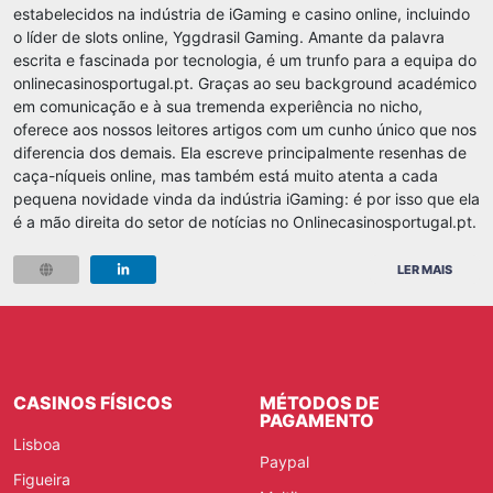
estabelecidos na indústria de iGaming e casino online, incluindo
o líder de slots online, Yggdrasil Gaming. Amante da palavra
escrita e fascinada por tecnologia, é um trunfo para a equipa do
onlinecasinosportugal.pt. Graças ao seu background académico
em comunicação e à sua tremenda experiência no nicho,
oferece aos nossos leitores artigos com um cunho único que nos
diferencia dos demais. Ela escreve principalmente resenhas de
caça-níqueis online, mas também está muito atenta a cada
pequena novidade vinda da indústria iGaming: é por isso que ela
é a mão direita do setor de notícias no Onlinecasinosportugal.pt.
LER MAIS
CASINOS FÍSICOS
MÉTODOS DE
PAGAMENTO
Lisboa
Paypal
Figueira