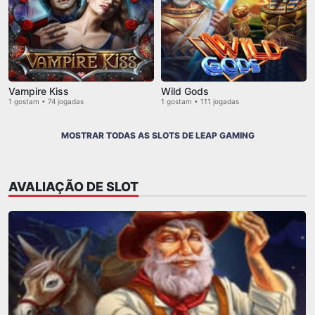
Vampire Kiss
Wild Gods
1 gostam • 74 jogadas
1 gostam • 111 jogadas
MOSTRAR TODAS AS SLOTS DE LEAP GAMING
AVALIAÇÃO DE SLOT