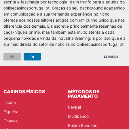
escrita e fascinada por tecnologia, é um trunfo para a equipa do
onlinecasinosportugal.pt. Graças ao seu background académico
em comunicação e à sua tremenda experiência no nicho,
oferece aos nossos leitores artigos com um cunho único que nos
diferencia dos demais. Ela escreve principalmente resenhas de
caça-níqueis online, mas também está muito atenta a cada
pequena novidade vinda da indústria iGaming: é por isso que ela
é a mão direita do setor de notícias no Onlinecasinosportugal.pt.
LER MAIS
CASINOS FÍSICOS
MÉTODOS DE
PAGAMENTO
Lisboa
Paypal
Figueira
Multibanco
Chaves
Boleto Bancário