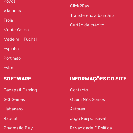
Póvoa
Click2Pay
Vilamoura
Transferência bancária
Troia
Cartão de crédito
Monte Gordo
Madeira – Fuchal
Espinho
Portimão
Estoril
SOFTWARE
INFORMAÇÕES DO SITE
Ganapati Gaming
Contacto
GiG Games
Quem Nós Somos
Habanero
Autores
Rabcat
Jogo Responsável
Pragmatic Play
Privacidade E Política