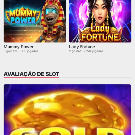
Mummy Power
Lady Fortune
3 gostam • 350 jogadas
2 gostam • 241 jogadas
AVALIAÇÃO DE SLOT