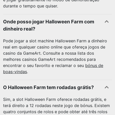
durante o tempo que quiser.
Onde posso jogar Halloween Farm com
dinheiro real?
Pode jogar a slot machine Halloween Farm a dinheiro
real em qualquer casino online que ofereça jogos de
casino da GameArt. Consulte a nossa lista dos
melhores casinos GameArt recomendados para
encontrar o seu favorito e reclamar o seu
bónus de
boas-vindas
.
O Halloween Farm tem rodadas grátis?
Sim, a slot Halloween Farm oferece rodadas grátis, e
terá direito a 12 rodadas neste jogo de bónus. Existem
quatro conjuntos de rolos e pode obter até três rolos