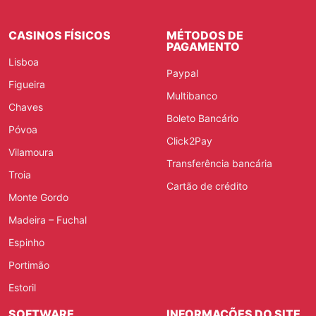
CASINOS FÍSICOS
MÉTODOS DE
PAGAMENTO
Lisboa
Paypal
Figueira
Multibanco
Chaves
Boleto Bancário
Póvoa
Click2Pay
Vilamoura
Transferência bancária
Troia
Cartão de crédito
Monte Gordo
Madeira – Fuchal
Espinho
Portimão
Estoril
SOFTWARE
INFORMAÇÕES DO SITE