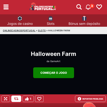
3
Jogos de casino
Slots
Bónus sem depósito
ONLINECASINOSPORTUGAL
»
SLOTS
»
HALLOWEEN FARM
Halloween Farm
da
GameArt
COMEÇAR O JOGO
1
REPORTAR PROBLEMA