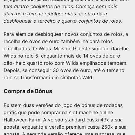
tem quatro conjuntos de rolos. Começa com dois
abertos e tem de recolher ovos de ouro para
desbloquear o terceiro e quarto conjuntos de rolos.
Para além de desbloquear novos conjuntos de rolos, a
recolha de ovos de ouro também lhe dará rolos
empilhados de Wilds. Mais de 9 deste símbolo dão-lhe
Wilds no rolo 5, enquanto mais de 14 ovos de ouro
dão-lhe o quarto rolo com Wilds empilhados também.
Depois, se conseguir 30 ovos de ouro, até o terceiro
rolo se transformará em símbolos Wild.
Compra de Bónus
Existem duas versões do jogo de bónus de rodadas
grátis que pode comprar na slot machine online
Halloween Farm. A versão standard custa 43x a sua
aposta, enquanto a versão premium custa 250x a sua
aposta. A segunda versão oferece uma surpresa, que