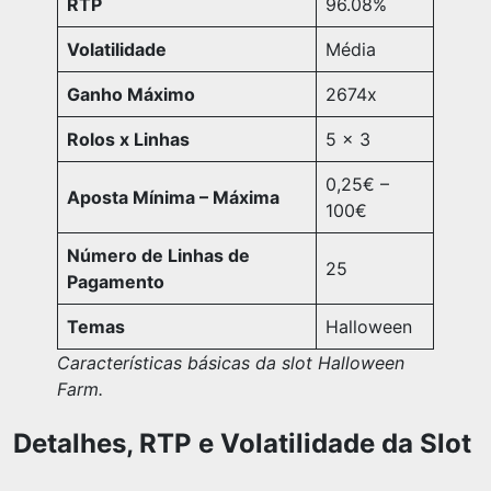
RTP
96.08%
Volatilidade
Média
Ganho Máximo
2674x
Rolos x Linhas
5 x 3
0,25€ –
Aposta Mínima – Máxima
100€
Número de Linhas de
25
Pagamento
Temas
Halloween
Características básicas da slot Halloween
Farm.
Detalhes, RTP e Volatilidade da Slot