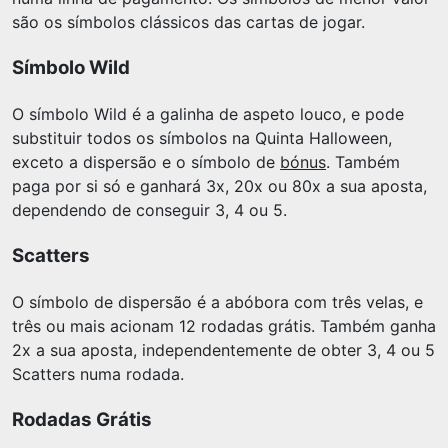
são os símbolos clássicos das cartas de jogar.
Símbolo Wild
O símbolo Wild é a galinha de aspeto louco, e pode
substituir todos os símbolos na Quinta Halloween,
exceto a dispersão e o símbolo de
bónus
. Também
paga por si só e ganhará 3x, 20x ou 80x a sua aposta,
dependendo de conseguir 3, 4 ou 5.
Scatters
O símbolo de dispersão é a abóbora com três velas, e
três ou mais acionam 12 rodadas grátis. Também ganha
2x a sua aposta, independentemente de obter 3, 4 ou 5
Scatters numa rodada.
Rodadas Grátis