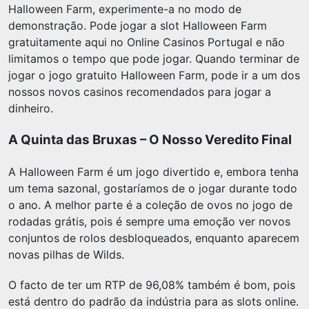
Halloween Farm, experimente-a no modo de
demonstração. Pode jogar a slot Halloween Farm
gratuitamente aqui no Online Casinos Portugal e não
limitamos o tempo que pode jogar. Quando terminar de
jogar o jogo gratuito Halloween Farm, pode ir a um dos
nossos novos casinos recomendados para jogar a
dinheiro.
A Quinta das Bruxas – O Nosso Veredito Final
A Halloween Farm é um jogo divertido e, embora tenha
um tema sazonal, gostaríamos de o jogar durante todo
o ano. A melhor parte é a coleção de ovos no jogo de
rodadas grátis, pois é sempre uma emoção ver novos
conjuntos de rolos desbloqueados, enquanto aparecem
novas pilhas de Wilds.
O facto de ter um RTP de 96,08% também é bom, pois
está dentro do padrão da indústria para as slots online.