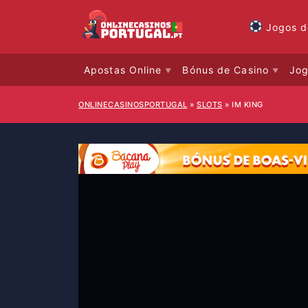
Jogos d
Apostas Online
Bónus de Casino
Jog
▼
▼
ONLINECASINOSPORTUGAL
»
SLOTS
»
IM KING