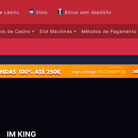
e casino
Slots
Bónus sem depósito
os de Casino
Slot Machines
Métodos de Pagamento
▼
▼
IM KING