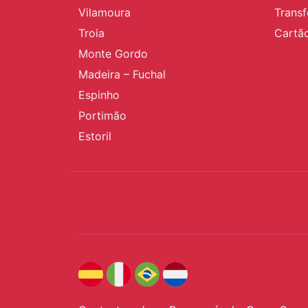
Vilamoura
Transf
Troia
Cartão
Monte Gordo
Madeira – Fuchal
Espinho
Portimão
Estoril