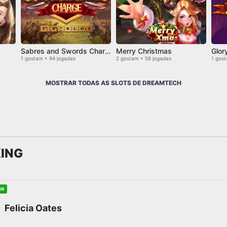
Sabres and Swords Charge Gigablox
Merry Christmas
Glor
1 gostam • 94 jogadas
2 gostam • 58 jogadas
1 gost
MOSTRAR TODAS AS SLOTS DE DREAMTECH
KING
Felicia Oates