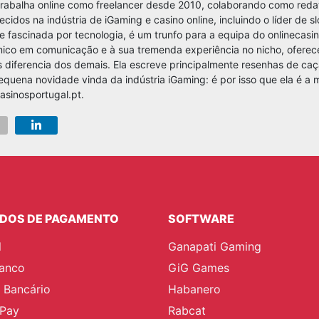
 trabalha online como freelancer desde 2010, colaborando como red
ecidos na indústria de iGaming e casino online, incluindo o líder de 
 e fascinada por tecnologia, é um trunfo para a equipa do onlinecas
co em comunicação e à sua tremenda experiência no nicho, oferece
 diferencia dos demais. Ela escreve principalmente resenhas de caç
quena novidade vinda da indústria iGaming: é por isso que ela é a mã
asinosportugal.pt.
DOS DE PAGAMENTO
SOFTWARE
l
Ganapati Gaming
banco
GiG Games
 Bancário
Habanero
2Pay
Rabcat