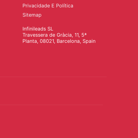
Privacidade E Política
Sitemap
Infinileads SL
Travessera de Gràcia, 11, 5ª
Planta, 08021, Barcelona, Spain