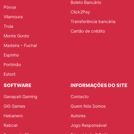
Boleto Bancário
Póvoa
Click2Pay
Vilamoura
Transferência bancária
Troia
Cartão de crédito
Monte Gordo
Madeira – Fuchal
Espinho
Portimão
Estoril
SOFTWARE
INFORMAÇÕES DO SITE
Ganapati Gaming
Contacto
GiG Games
Quem Nós Somos
Habanero
Autores
Rabcat
Jogo Responsável