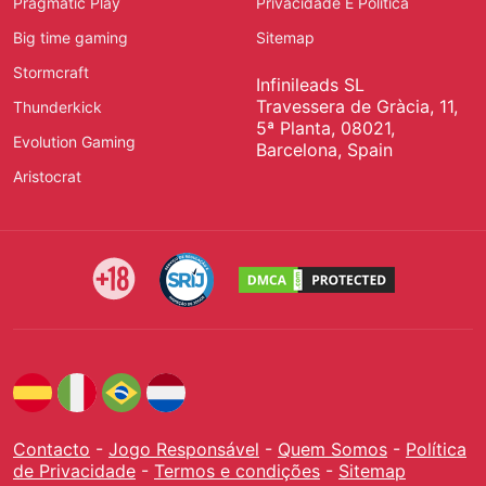
Pragmatic Play
Privacidade E Política
Big time gaming
Sitemap
Stormcraft
Infinileads SL
Travessera de Gràcia, 11,
Thunderkick
5ª Planta, 08021,
Evolution Gaming
Barcelona, Spain
Aristocrat
Contacto
-
Jogo Responsável
-
Quem Somos
-
Política
de Privacidade
-
Termos e condições
-
Sitemap