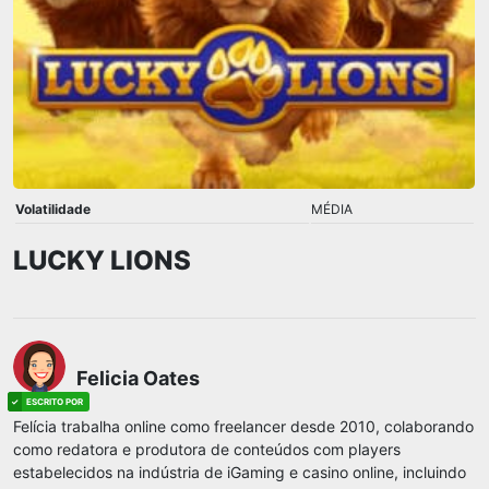
Volatilidade
MÉDIA
LUCKY LIONS
Felicia Oates
Felícia trabalha online como freelancer desde 2010, colaborando
como redatora e produtora de conteúdos com players
estabelecidos na indústria de iGaming e casino online, incluindo