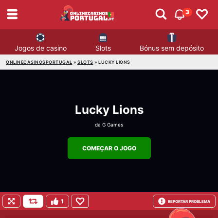
3
Jogos de casino
Slots
Bónus sem depósito
ONLINECASINOSPORTUGAL
»
SLOTS
»
LUCKY LIONS
Lucky Lions
da
G Games
COMEÇAR O JOGO
1
REPORTAR PROBLEMA