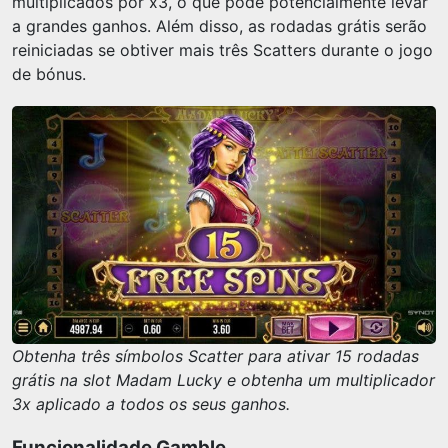
multiplicados por x3, o que pode potencialmente levar
a grandes ganhos. Além disso, as rodadas grátis serão
reiniciadas se obtiver mais três Scatters durante o jogo
de bónus.
Obtenha três símbolos Scatter para ativar 15 rodadas
grátis na slot Madam Lucky e obtenha um multiplicador
3x aplicado a todos os seus ganhos.
Funcionalidade Gamble