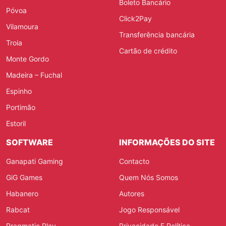
Boleto Bancário
Póvoa
Click2Pay
Vilamoura
Transferência bancária
Troia
Cartão de crédito
Monte Gordo
Madeira – Fuchal
Espinho
Portimão
Estoril
SOFTWARE
INFORMAÇÕES DO SITE
Ganapati Gaming
Contacto
GiG Games
Quem Nós Somos
Habanero
Autores
Rabcat
Jogo Responsável
Pragmatic Play
Privacidade E Política