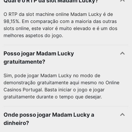
Qual é o RTP da slot Madam Lucky?
O RTP da slot machine online Madam Lucky é de
98,15%. Em comparação com a maioria das outras
slots online, este valor é muito elevado e é um dos
melhores aspetos do jogo.
Posso jogar Madam Lucky
gratuitamente?
Sim, pode jogar Madam Lucky no modo de
demonstração gratuitamente aqui mesmo no Online
Casinos Portugal. Basta iniciar o jogo e jogar
gratuitamente durante o tempo que desejar.
Onde posso jogar Madam Lucky a
dinheiro?