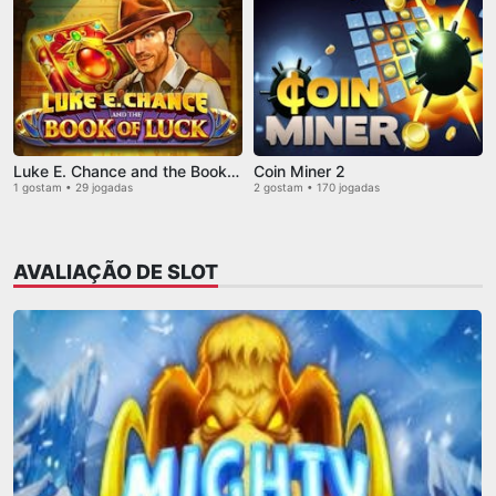
Luke E. Chance and the Book of Luck
Coin Miner 2
1 gostam • 29 jogadas
2 gostam • 170 jogadas
AVALIAÇÃO DE SLOT