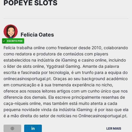
POPEYE SLOTS
Felicia Oates
Felícia trabalha online como freelancer desde 2010, colaborando
como redatora e produtora de conteúdos com players
estabelecidos na indústria de iGaming e casino online, incluindo
o líder de slots online, Yggdrasil Gaming. Amante da palavra
escrita e fascinada por tecnologia, é um trunfo para a equipa do
onlinecasinosportugal.pt. Graças ao seu background académico
em comunicação e à sua tremenda experiência no nicho,
oferece aos nossos leitores artigos com um cunho único que nos
diferencia dos demais. Ela escreve principalmente resenhas de
caça-níqueis online, mas também está muito atenta a cada
pequena novidade vinda da indústria iGaming: é por isso que ela
é a mão direita do setor de notícias no Onlinecasinosportugal.pt.
LER MAIS