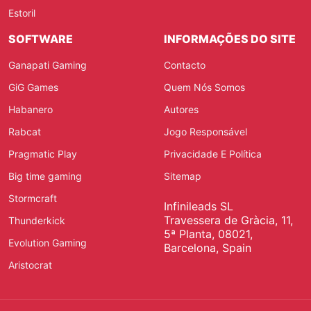
Estoril
SOFTWARE
INFORMAÇÕES DO SITE
Ganapati Gaming
Contacto
GiG Games
Quem Nós Somos
Habanero
Autores
Rabcat
Jogo Responsável
Pragmatic Play
Privacidade E Política
Big time gaming
Sitemap
Stormcraft
Infinileads SL
Travessera de Gràcia, 11,
Thunderkick
5ª Planta, 08021,
Evolution Gaming
Barcelona, Spain
Aristocrat