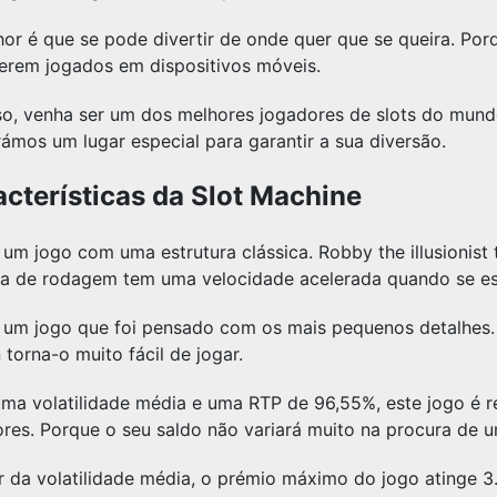
or é que se pode divertir de onde quer que se queira. Po
erem jogados em dispositivos móveis.
so, venha ser um dos melhores jogadores de slots do mundo
ámos um lugar especial para garantir a sua diversão.
cterísticas da Slot Machine
 um jogo com uma estrutura clássica. Robby the illusionist 
ma de rodagem tem uma velocidade acelerada quando se e
 um jogo que foi pensado com os mais pequenos detalhes. 
 torna-o muito fácil de jogar.
ma volatilidade média e uma RTP de 96,55%, este jogo é 
res. Porque o seu saldo não variará muito na procura de 
 da volatilidade média, o prémio máximo do jogo atinge 3