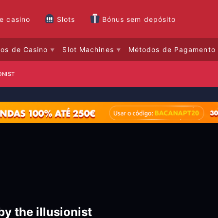
e casino
Slots
Bónus sem depósito
os de Casino
Slot Machines
Métodos de Pagamento
▼
▼
ONIST
y the illusionist