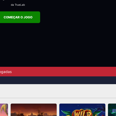
da
TrueLab
COMEÇAR O JOGO
ogadas