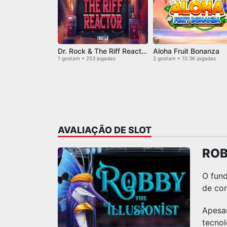
Dr. Rock & The Riff Reactor
Aloha Fruit Bonanza
1 gostam • 253 jogadas
2 gostam • 10.3K jogadas
AVALIAÇÃO DE SLOT
ROB
O fund
de co
Apesar
tecnol