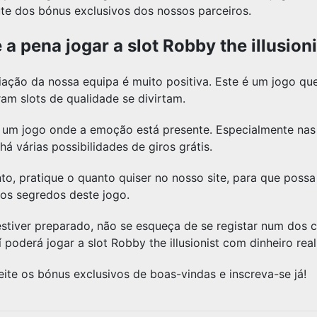
te dos bónus exclusivos dos nossos parceiros.
 a pena jogar a slot Robby the illusion
iação da nossa equipa é muito positiva. Este é um jogo qu
am slots de qualidade se divirtam.
 um jogo onde a emoção está presente. Especialmente nas
 há várias possibilidades de giros grátis.
to, pratique o quanto quiser no nosso site, para que possa 
os segredos deste jogo.
estiver preparado, não se esqueça de se registar num dos
Aí poderá jogar a slot Robby the illusionist com dinheiro real
ite os bónus exclusivos de boas-vindas e inscreva-se já!