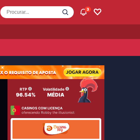
3
RTP
Volatilidade
96.54%
MÉDIA
CASINOS COM LICENÇA
oferecendo Robby the illusionist: