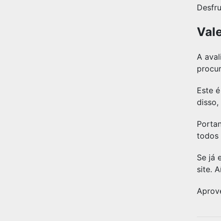
Desfru
Vale
A aval
procur
Este é
disso,
Portan
todos 
Se já 
site. 
Aprove