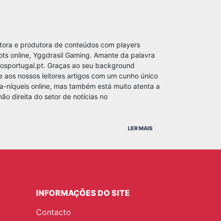
atora e produtora de conteúdos com players
slots online, Yggdrasil Gaming. Amante da palavra
inosportugal.pt. Graças ao seu background
 aos nossos leitores artigos com um cunho único
a-níqueis online, mas também está muito atenta a
o direita do setor de notícias no
LER MAIS
INFORMAÇÕES DO SITE
Contacto