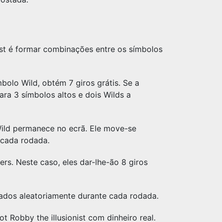
nist é formar combinações entre os símbolos
olo Wild, obtém 7 giros grátis. Se a
Para 3 símbolos altos e dois Wilds a
Wild permanece no ecrã. Ele move-se
 cada rodada.
ers. Neste caso, eles dar-lhe-ão 8 giros
ados aleatoriamente durante cada rodada.
t Robby the illusionist com dinheiro real.