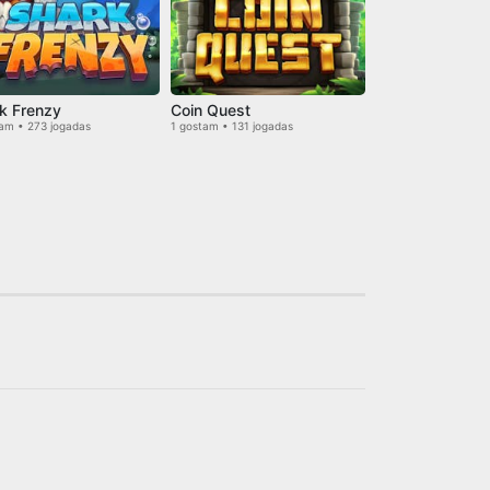
k Frenzy
Coin Quest
am • 273 jogadas
1 gostam • 131 jogadas