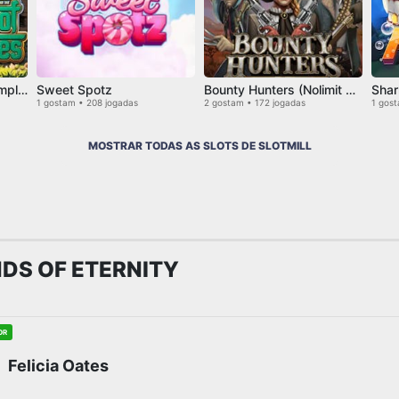
Lucy Luck and the Temple of Mysteries
Sweet Spotz
Bounty Hunters (Nolimit City)
Shar
1 gostam • 208 jogadas
2 gostam • 172 jogadas
1 gost
MOSTRAR TODAS AS SLOTS DE SLOTMILL
DS OF ETERNITY
Felicia Oates