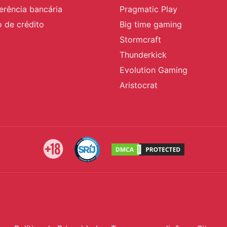
erência bancária
Pragmatic Play
 de crédito
Big time gaming
Stormcraft
Thunderkick
Evolution Gaming
Aristocrat