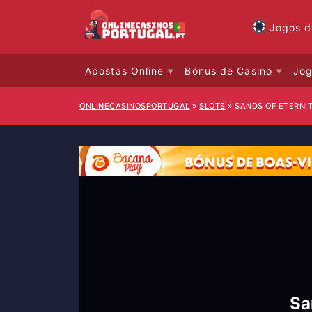
Jogos d
Apostas Online
Bónus de Casino
Jog
▼
▼
ONLINECASINOSPORTUGAL
»
SLOTS
»
SANDS OF ETERNI
Sa