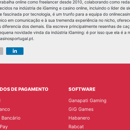
 trabalha online como freelancer desde 2010, colaborando como red
ecidos na indústria de iGaming e casino online, incluindo o líder de 
 e fascinada por tecnologia, é um trunfo para a equipa do onlinecas
co em comunicação e à sua tremenda experiência no nicho, oferece
 diferencia dos demais. Ela escreve principalmente resenhas de caç
quena novidade vinda da indústria iGaming: é por isso que ela é a mã
asinosportugal.pt.
DOS DE PAGAMENTO
SOFTWARE
l
Ganapati Gaming
banco
GiG Games
 Bancário
Habanero
2Pay
Rabcat