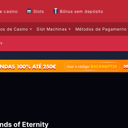
e casino
Slots
Bónus sem depósito
os de Casino
Slot Machines
Métodos de Pagamento
▼
▼
TY
nds of Eternity