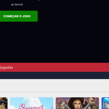
da
Slotmill
COMEÇAR O JOGO
jogadas