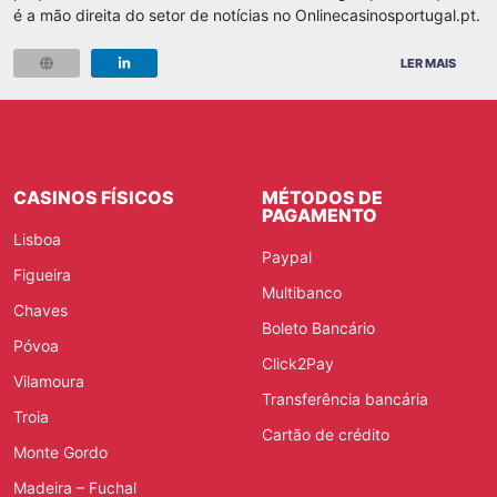
é a mão direita do setor de notícias no Onlinecasinosportugal.pt.
LER MAIS
CASINOS FÍSICOS
MÉTODOS DE
PAGAMENTO
Lisboa
Paypal
Figueira
Multibanco
Chaves
Boleto Bancário
Póvoa
Click2Pay
Vilamoura
Transferência bancária
Troia
Cartão de crédito
Monte Gordo
Madeira – Fuchal