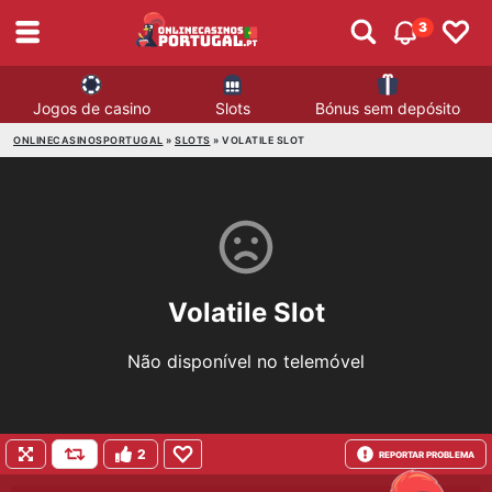
3
Jogos de casino
Slots
Bónus sem depósito
ONLINECASINOSPORTUGAL
»
SLOTS
»
VOLATILE SLOT
Volatile Slot
da
Golden Rock Studios
Volatile Slot
COMEÇAR O JOGO
2
REPORTAR PROBLEMA