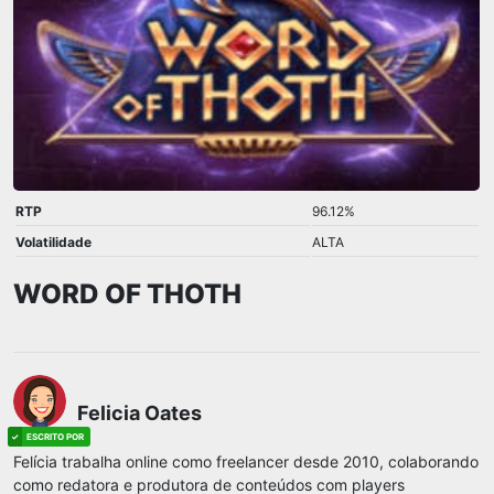
RTP
96.12%
Volatilidade
ALTA
WORD OF THOTH
Felicia Oates
Felícia trabalha online como freelancer desde 2010, colaborando
como redatora e produtora de conteúdos com players