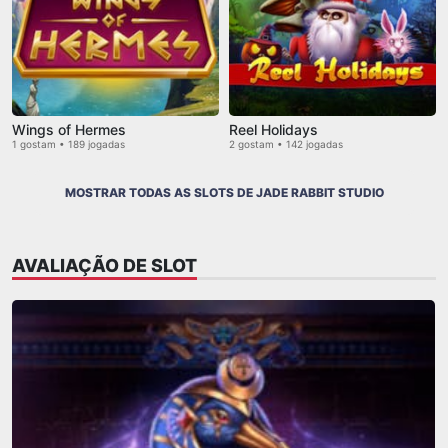
Wings of Hermes
Reel Holidays
1 gostam • 189 jogadas
2 gostam • 142 jogadas
MOSTRAR TODAS AS SLOTS DE JADE RABBIT STUDIO
AVALIAÇÃO DE SLOT