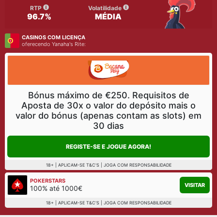
RTP
Volatilidade
96.7%
MÉDIA
CASINOS COM LICENÇA
oferecendo Yanaha's Rite:
Bónus máximo de €250. Requisitos de
Aposta de 30x o valor do depósito mais o
valor do bónus (apenas contam as slots) em
30 dias
REGISTE-SE E JOGUE AGORA!
18+ | APLICAM-SE T&C'S | JOGA COM RESPONSABILIDADE
POKERSTARS
VISITAR
100% até 1000€
18+ | APLICAM-SE T&C'S | JOGA COM RESPONSABILIDADE