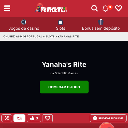
3
Jogos de casino
Slots
Bónus sem depósito
ONLINECASINOSPORTUGAL
»
SLOTS
»
YANAHAS RITE
Yanaha's Rite
da
Scientific Games
COMEÇAR O JOGO
3
REPORTAR PROBLEMA