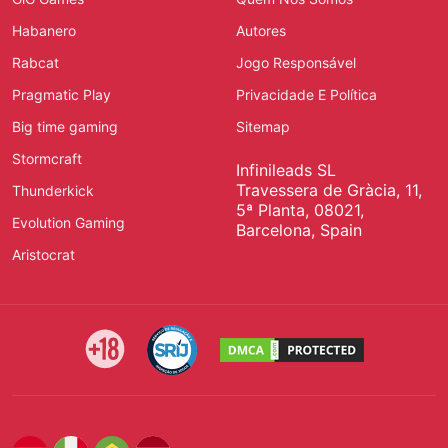
Habanero
Autores
Rabcat
Jogo Responsável
Pragmatic Play
Privacidade E Política
Big time gaming
Sitemap
Stormcraft
Infinileads SL
Travessera de Gràcia, 11,
Thunderkick
5ª Planta, 08021,
Evolution Gaming
Barcelona, Spain
Aristocrat