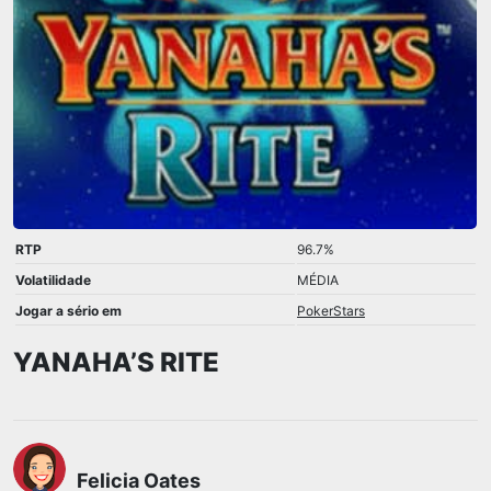
RTP
96.7%
Volatilidade
MÉDIA
Jogar a sério em
PokerStars
YANAHA’S RITE
Felicia Oates