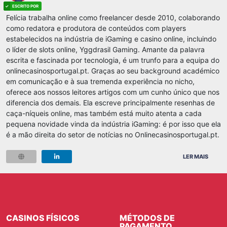
Felícia trabalha online como freelancer desde 2010, colaborando
como redatora e produtora de conteúdos com players
estabelecidos na indústria de iGaming e casino online, incluindo
o líder de slots online, Yggdrasil Gaming. Amante da palavra
escrita e fascinada por tecnologia, é um trunfo para a equipa do
onlinecasinosportugal.pt. Graças ao seu background académico
em comunicação e à sua tremenda experiência no nicho,
oferece aos nossos leitores artigos com um cunho único que nos
diferencia dos demais. Ela escreve principalmente resenhas de
caça-níqueis online, mas também está muito atenta a cada
pequena novidade vinda da indústria iGaming: é por isso que ela
é a mão direita do setor de notícias no Onlinecasinosportugal.pt.
LER MAIS
CASINOS FÍSICOS
MÉTODOS DE
PAGAMENTO