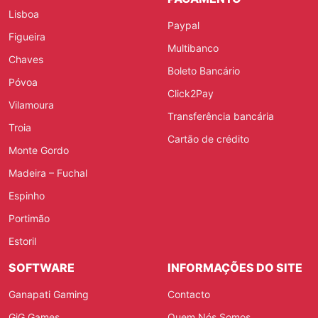
Lisboa
Paypal
Figueira
Multibanco
Chaves
Boleto Bancário
Póvoa
Click2Pay
Vilamoura
Transferência bancária
Troia
Cartão de crédito
Monte Gordo
Madeira – Fuchal
Espinho
Portimão
Estoril
SOFTWARE
INFORMAÇÕES DO SITE
Ganapati Gaming
Contacto
GiG Games
Quem Nós Somos