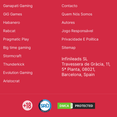
Ganapati Gaming
Contacto
GiG Games
Quem Nós Somos
Habanero
Autores
Rabcat
Jogo Responsável
Pragmatic Play
Privacidade E Política
Big time gaming
Sitemap
Stormcraft
Infinileads SL
Travessera de Gràcia, 11,
Thunderkick
5ª Planta, 08021,
Evolution Gaming
Barcelona, Spain
Aristocrat