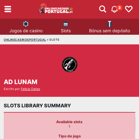
3
Jogos de casino
Slots
Bónus sem depósito
ONLINECASINOSPORTUGAL
»
SLOTS
AD LUNAM
Escrito por
Felicia Oates
SLOTS LIBRARY SUMMARY
Available slots
1
Tipo de jogo