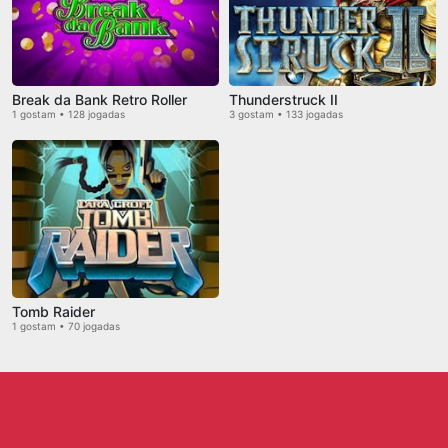
Break da Bank Retro Roller
Thunderstruck II
1 gostam • 128 jogadas
3 gostam • 133 jogadas
Tomb Raider
1 gostam • 70 jogadas