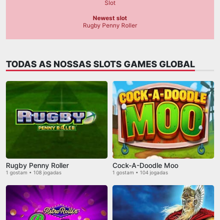
Slot
Newest slot
Rugby Penny Roller
TODAS AS NOSSAS SLOTS GAMES GLOBAL
Rugby Penny Roller
Cock-A-Doodle Moo
1 gostam • 108 jogadas
1 gostam • 104 jogadas