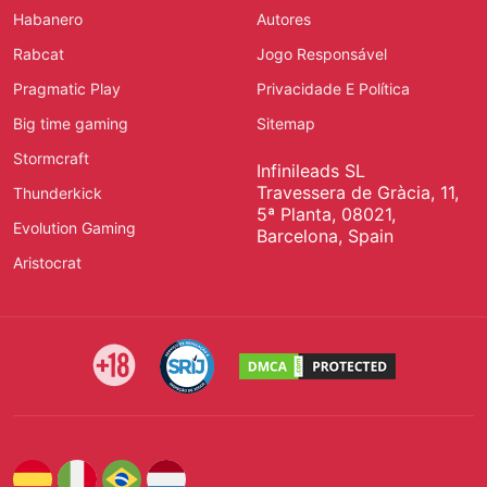
Habanero
Autores
Rabcat
Jogo Responsável
Pragmatic Play
Privacidade E Política
Big time gaming
Sitemap
Stormcraft
Infinileads SL
Travessera de Gràcia, 11,
Thunderkick
5ª Planta, 08021,
Evolution Gaming
Barcelona, Spain
Aristocrat