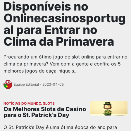
Disponíveis no
Onlinecasinosportug
al para Entrar no
Clima da Primavera
Procurando um ótimo jogo de slot online para entrar no
clima da primavera? Vem com a gente e confira os 5
melhores jogos de caça-níqueis...
Equipe Editorial
- 2023-04-05
NOTÍCIAS DO MUNDO
,
SLOTS
Os Melhores Slots de Casino
para o St. Patrick’s Day
O St. Patrick’s Day é uma ótima época do ano para