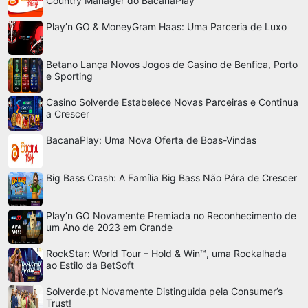
Country Manager do BacanaPlay
Play’n GO & MoneyGram Haas: Uma Parceria de Luxo
Betano Lança Novos Jogos de Casino de Benfica, Porto
e Sporting
Casino Solverde Estabelece Novas Parceiras e Continua
a Crescer
BacanaPlay: Uma Nova Oferta de Boas-Vindas
Big Bass Crash: A Família Big Bass Não Pára de Crescer
Play’n GO Novamente Premiada no Reconhecimento de
um Ano de 2023 em Grande
RockStar: World Tour – Hold & Win™, uma Rockalhada
ao Estilo da BetSoft
Solverde.pt Novamente Distinguida pela Consumer’s
Trust!