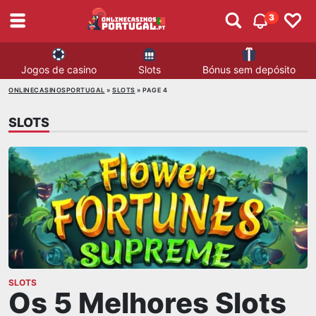
3
Jogos de casino
Slots
Bónus sem depósito
ONLINECASINOSPORTUGAL
»
SLOTS
»
PAGE 4
SLOTS
SLOTS
Os 5 Melhores Slots