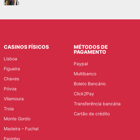
CASINOS FÍSICOS
MÉTODOS DE
PAGAMENTO
Lisboa
Paypal
Figueira
Multibanco
Chaves
Boleto Bancário
Póvoa
Click2Pay
Vilamoura
Transferência bancária
Troia
Cartão de crédito
Monte Gordo
Madeira – Fuchal
Espinho