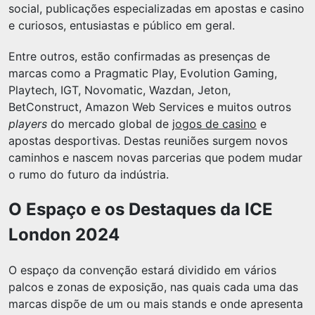
social, publicações especializadas em apostas e casino
e curiosos, entusiastas e público em geral.
Entre outros, estão confirmadas as presenças de
marcas como a Pragmatic Play, Evolution Gaming,
Playtech, IGT, Novomatic, Wazdan, Jeton,
BetConstruct, Amazon Web Services e muitos outros
players
do mercado global de
jogos de casino
e
apostas desportivas. Destas reuniões surgem novos
caminhos e nascem novas parcerias que podem mudar
o rumo do futuro da indústria.
O Espaço e os Destaques da ICE
London 2024
O espaço da convenção estará dividido em vários
palcos e zonas de exposição, nas quais cada uma das
marcas dispõe de um ou mais stands e onde apresenta