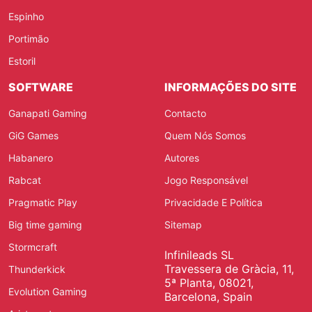
Espinho
Portimão
Estoril
SOFTWARE
INFORMAÇÕES DO SITE
Ganapati Gaming
Contacto
GiG Games
Quem Nós Somos
Habanero
Autores
Rabcat
Jogo Responsável
Pragmatic Play
Privacidade E Política
Big time gaming
Sitemap
Stormcraft
Infinileads SL
Travessera de Gràcia, 11,
Thunderkick
5ª Planta, 08021,
Evolution Gaming
Barcelona, Spain