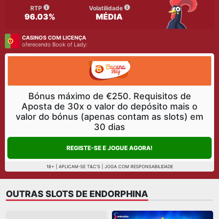
RTP
Volatilidade
96.03%
MÉDIA
CASINOS COM LICENÇA
oferecendo Book of Lady:
Bónus máximo de €250. Requisitos de
Aposta de 30x o valor do depósito mais o
valor do bónus (apenas contam as slots) em
30 dias
REGISTE-SE E JOGUE AGORA!
18+ | APLICAM-SE T&C'S | JOGA COM RESPONSABILIDADE
OUTRAS SLOTS DE ENDORPHINA