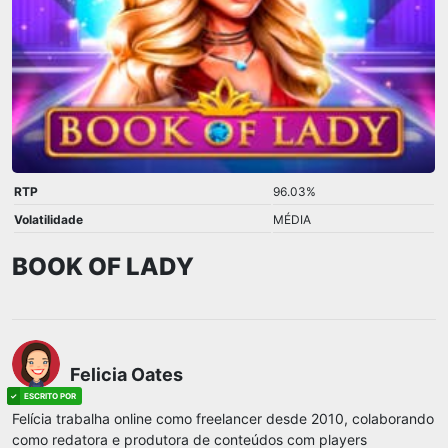
RTP
96.03%
Volatilidade
MÉDIA
BOOK OF LADY
Felicia Oates
Felícia trabalha online como freelancer desde 2010, colaborando
como redatora e produtora de conteúdos com players