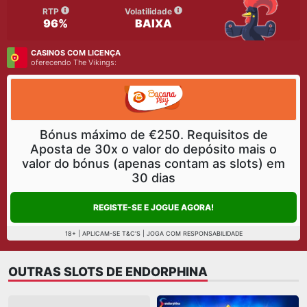
RTP
Volatilidade
96%
BAIXA
CASINOS COM LICENÇA
oferecendo The Vikings:
Bónus máximo de €250. Requisitos de
Aposta de 30x o valor do depósito mais o
valor do bónus (apenas contam as slots) em
30 dias
REGISTE-SE E JOGUE AGORA!
18+ | APLICAM-SE T&C'S | JOGA COM RESPONSABILIDADE
OUTRAS SLOTS DE ENDORPHINA