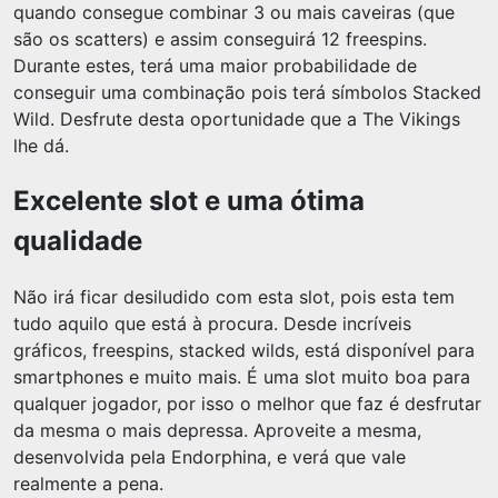
quando consegue combinar 3 ou mais caveiras (que
são os scatters) e assim conseguirá 12 freespins.
Durante estes, terá uma maior probabilidade de
conseguir uma combinação pois terá símbolos Stacked
Wild. Desfrute desta oportunidade que a The Vikings
lhe dá.
Excelente slot e uma ótima
qualidade
Não irá ficar desiludido com esta slot, pois esta tem
tudo aquilo que está à procura. Desde incríveis
gráficos, freespins, stacked wilds, está disponível para
smartphones e muito mais. É uma slot muito boa para
qualquer jogador, por isso o melhor que faz é desfrutar
da mesma o mais depressa. Aproveite a mesma,
desenvolvida pela Endorphina, e verá que vale
realmente a pena.