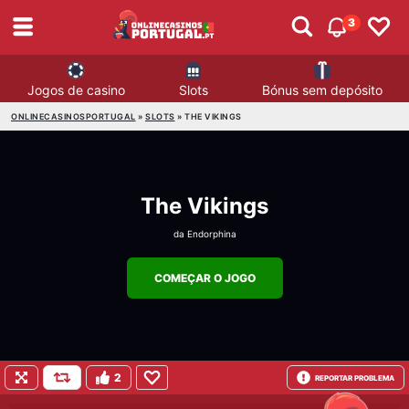
3
Jogos de casino
Slots
Bónus sem depósito
ONLINECASINOSPORTUGAL
»
SLOTS
»
THE VIKINGS
The Vikings
da
Endorphina
COMEÇAR O JOGO
2
REPORTAR PROBLEMA