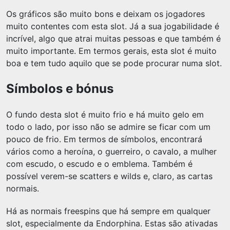
Os gráficos são muito bons e deixam os jogadores
muito contentes com esta slot. Já a sua jogabilidade é
incrível, algo que atrai muitas pessoas e que também é
muito importante. Em termos gerais, esta slot é muito
boa e tem tudo aquilo que se pode procurar numa slot.
Símbolos e bónus
O fundo desta slot é muito frio e há muito gelo em
todo o lado, por isso não se admire se ficar com um
pouco de frio. Em termos de símbolos, encontrará
vários como a heroína, o guerreiro, o cavalo, a mulher
com escudo, o escudo e o emblema. Também é
possível verem-se scatters e wilds e, claro, as cartas
normais.
Há as normais freespins que há sempre em qualquer
slot, especialmente da Endorphina. Estas são ativadas