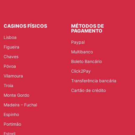
CASINOS FÍSICOS
MÉTODOS DE
PAGAMENTO
Lisboa
Paypal
Figueira
Multibanco
Chaves
Boleto Bancário
Póvoa
Click2Pay
Vilamoura
Transferência bancária
Troia
Cartão de crédito
Monte Gordo
Madeira – Fuchal
Espinho
Portimão
Estoril