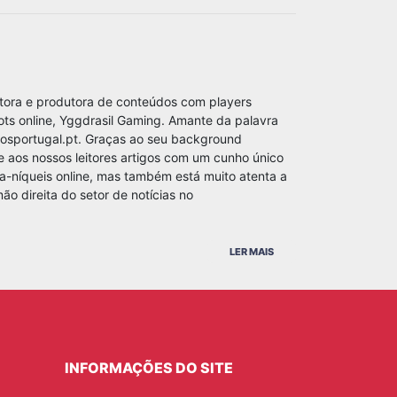
atora e produtora de conteúdos com players
slots online, Yggdrasil Gaming. Amante da palavra
inosportugal.pt. Graças ao seu background
 aos nossos leitores artigos com um cunho único
a-níqueis online, mas também está muito atenta a
o direita do setor de notícias no
LER MAIS
INFORMAÇÕES DO SITE