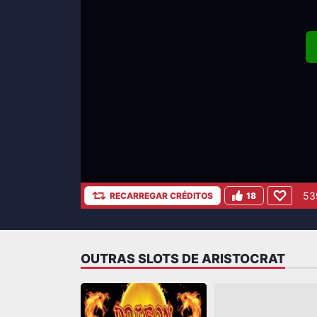
53
RECARREGAR CRÉDITOS
18
OUTRAS SLOTS DE ARISTOCRAT