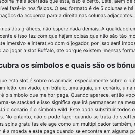
colha mais acertada que esta, isso é certo. Esta, além de
ível fazê-lo nos físicos. O seu formato é de 5 colunas e h
ações da esquerda para a direita nas colunas adjacentes.
mos dos gráficos, não espere nada demais. A qualidade em
ecente e isso faz com que hajam coisas que não são tão mo
te imersivo e interativo com o jogador, por isso será imposs
 ao jogar a slot Buffalo, até porque existem imensas form
cubra os símbolos e quais são os bónu
que esta slot é sobre os animais, especialmente sobre o bú
um leão, um viado, um búfalo, uma águia, um cenário, uma m
 é o símbolo que melhor paga. Quando aparece, então você 
orna-se stacked e isso significa que irá permanecer na mes
 Já o cenário é o símbolo wild. Este pode substituir todos 
s. No entanto, não o pode fazer quando se trata do scatter
as spins gratuitas ele age como um multiplicador também, e
r é a moeda e este paga quando se encontra em alguma pos