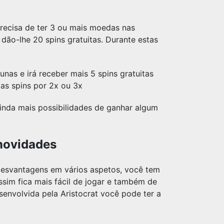
 precisa de ter 3 ou mais moedas nas
s dão-lhe 20 spins gratuitas. Durante estas
as e irá receber mais 5 spins gratuitas
das spins por 2x ou 3x
 ainda mais possibilidades de ganhar algum
 novidades
desvantagens em vários aspetos, você tem
ssim fica mais fácil de jogar e também de
senvolvida pela Aristocrat você pode ter a