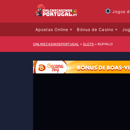
Jogos d
Apostas Online
Bónus de Casino
Jog
▼
▼
ONLINECASINOSPORTUGAL
»
SLOTS
»
BUFFALO