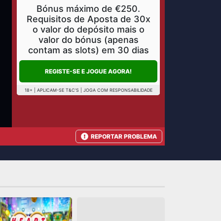
Bónus máximo de €250.
Requisitos de Aposta de 30x
o valor do depósito mais o
valor do bónus (apenas
contam as slots) em 30 dias
REGISTE-SE E JOGUE AGORA!
18+ | APLICAM-SE T&C'S | JOGA COM RESPONSABILIDADE
REPORTAR PROBLEMA