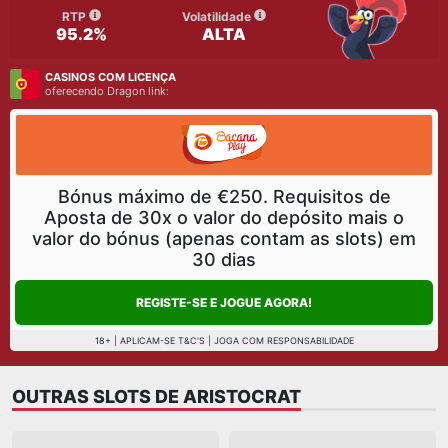
RTP
Volatilidade
95.2%
ALTA
CASINOS COM LICENÇA
oferecendo Dragon link:
Bónus máximo de €250. Requisitos de
Aposta de 30x o valor do depósito mais o
valor do bónus (apenas contam as slots) em
30 dias
REGISTE-SE E JOGUE AGORA!
18+ | APLICAM-SE T&C'S | JOGA COM RESPONSABILIDADE
OUTRAS SLOTS DE ARISTOCRAT