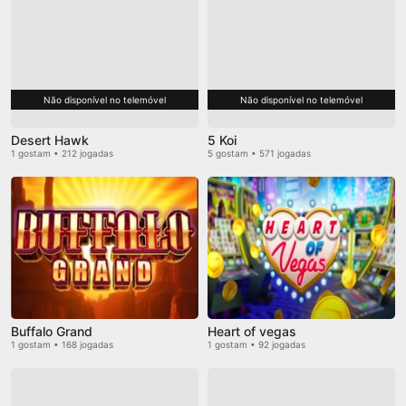
Desert Hawk
5 Koi
1 gostam • 212 jogadas
5 gostam • 571 jogadas
Buffalo Grand
Heart of vegas
1 gostam • 168 jogadas
1 gostam • 92 jogadas