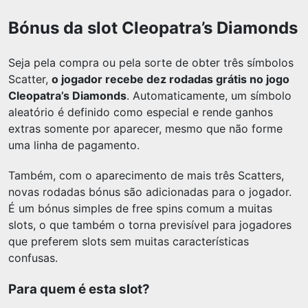
Bónus da slot Cleopatra’s Diamonds
Seja pela compra ou pela sorte de obter três símbolos
Scatter,
o jogador recebe dez rodadas grátis no jogo
Cleopatra’s Diamonds
. Automaticamente, um símbolo
aleatório é definido como especial e rende ganhos
extras somente por aparecer, mesmo que não forme
uma linha de pagamento.
Também, com o aparecimento de mais três Scatters,
novas rodadas bónus são adicionadas para o jogador.
É um bónus simples de free spins comum a muitas
slots, o que também o torna previsível para jogadores
que preferem slots sem muitas características
confusas.
Para quem é esta slot?