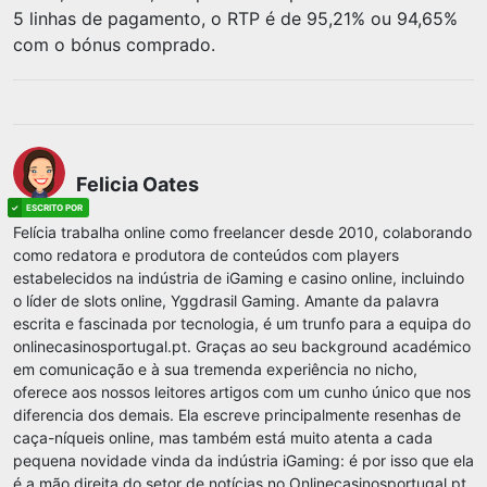
5 linhas de pagamento, o RTP é de 95,21% ou 94,65%
com o bónus comprado.
Felicia Oates
Felícia trabalha online como freelancer desde 2010, colaborando
como redatora e produtora de conteúdos com players
estabelecidos na indústria de iGaming e casino online, incluindo
o líder de slots online, Yggdrasil Gaming. Amante da palavra
escrita e fascinada por tecnologia, é um trunfo para a equipa do
onlinecasinosportugal.pt. Graças ao seu background académico
em comunicação e à sua tremenda experiência no nicho,
oferece aos nossos leitores artigos com um cunho único que nos
diferencia dos demais. Ela escreve principalmente resenhas de
caça-níqueis online, mas também está muito atenta a cada
pequena novidade vinda da indústria iGaming: é por isso que ela
é a mão direita do setor de notícias no Onlinecasinosportugal.pt.