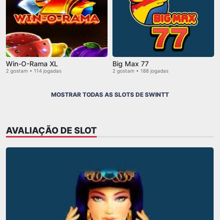
Win-O-Rama XL
Big Max 77
2 gostam • 114 jogadas
2 gostam • 188 jogadas
MOSTRAR TODAS AS SLOTS DE SWINTT
AVALIAÇÃO DE SLOT