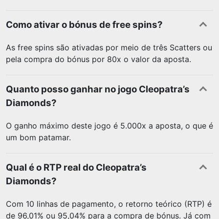
Como ativar o bónus de free spins?
As free spins são ativadas por meio de três Scatters ou
pela compra do bónus por 80x o valor da aposta.
Quanto posso ganhar no jogo Cleopatra’s
Diamonds?
O ganho máximo deste jogo é 5.000x a aposta, o que é
um bom patamar.
Qual é o RTP real do Cleopatra’s
Diamonds?
Com 10 linhas de pagamento, o retorno teórico (RTP) é
de 96,01% ou 95,04% para a compra de bónus. Já com