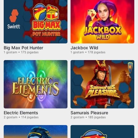
Big Max Pot Hunter
Jackbox Wild
1 gostam • 175 jogadas
1 gostam • 178 jogadas
Electric Elements
Samurais Pleasure
2 gostam • 114 jogadas
2 gostam • 185 jogadas