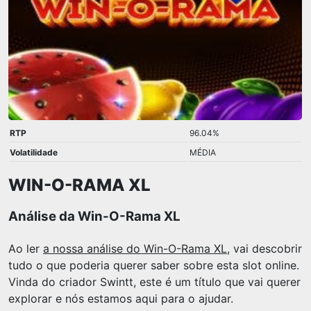
RTP
96.04%
Volatilidade
MÉDIA
WIN-O-RAMA XL
Análise da Win-O-Rama XL
Ao ler
a nossa análise do Win-O-Rama XL
, vai descobrir
tudo o que poderia querer saber sobre esta slot online.
Vinda do criador Swintt, este é um título que vai querer
explorar e nós estamos aqui para o ajudar.