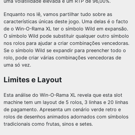
uma volatilidade elevada e um RTP de 96,00%.
Enquanto nos lê, vamos partilhar tudo sobre as
características únicas deste jogo. Uma delas é o facto
de o Win-O-Rama XL ter o símbolo Wild em expansão.
O símbolo Wild pode substituir qualquer outro símbolo
nos rolos para ajudar a criar combinações vencedoras.
Se o símbolo Wild se expandir para preencher todo o
rolo, pode criar várias combinações vencedoras de
uma só vez.
Limites e Layout
Esta análise do Win-O-Rama XL revela que esta slot
machine tem um layout de 5 rolos, 3 linhas e 20 linhas
de pagamento. Apresenta um cenário verde retro e
rolos de desenhos animados adornados com símbolos
tradicionais como frutas, sinos e setes.