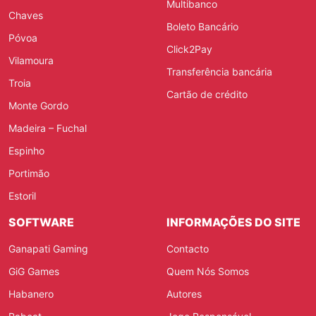
Multibanco
Chaves
Boleto Bancário
Póvoa
Click2Pay
Vilamoura
Transferência bancária
Troia
Cartão de crédito
Monte Gordo
Madeira – Fuchal
Espinho
Portimão
Estoril
SOFTWARE
INFORMAÇÕES DO SITE
Ganapati Gaming
Contacto
GiG Games
Quem Nós Somos
Habanero
Autores