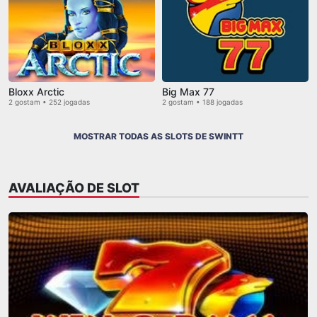
Bloxx Arctic
Big Max 77
2 gostam • 252 jogadas
2 gostam • 188 jogadas
MOSTRAR TODAS AS SLOTS DE SWINTT
AVALIAÇÃO DE SLOT