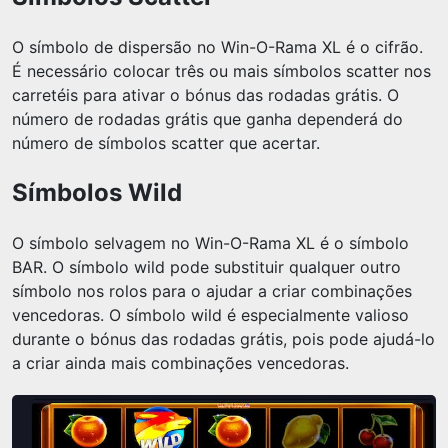
O símbolo de dispersão no Win-O-Rama XL é o cifrão.
É necessário colocar três ou mais símbolos scatter nos
carretéis para ativar o bónus das rodadas grátis. O
número de rodadas grátis que ganha dependerá do
número de símbolos scatter que acertar.
Símbolos Wild
O símbolo selvagem no Win-O-Rama XL é o símbolo
BAR. O símbolo wild pode substituir qualquer outro
símbolo nos rolos para o ajudar a criar combinações
vencedoras. O símbolo wild é especialmente valioso
durante o bónus das rodadas grátis, pois pode ajudá-lo
a criar ainda mais combinações vencedoras.