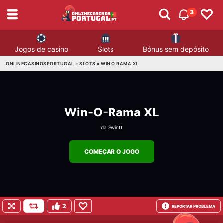
3
Jogos de casino
Slots
Bónus sem depósito
ONLINECASINOSPORTUGAL
»
SLOTS
»
WIN O RAMA XL
Win-O-Rama XL
da
Swintt
COMEÇAR O JOGO
2
REPORTAR PROBLEMA