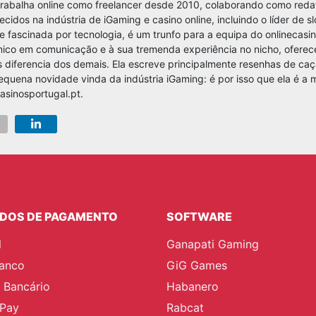
 trabalha online como freelancer desde 2010, colaborando como red
ecidos na indústria de iGaming e casino online, incluindo o líder de 
 e fascinada por tecnologia, é um trunfo para a equipa do onlinecas
co em comunicação e à sua tremenda experiência no nicho, oferece
 diferencia dos demais. Ela escreve principalmente resenhas de caç
quena novidade vinda da indústria iGaming: é por isso que ela é a mã
asinosportugal.pt.
DOS DE PAGAMENTO
SOFTWARE
l
Ganapati Gaming
banco
GiG Games
 Bancário
Habanero
2Pay
Rabcat