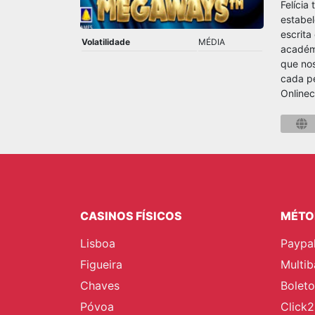
Felícia
estabel
escrita
Volatilidade
MÉDIA
académi
que nos
cada pe
Onlinec
CASINOS FÍSICOS
MÉTO
Lisboa
Paypa
Figueira
Multi
Chaves
Boleto
Póvoa
Click