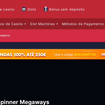
e casino
Slots
Bónus sem depósito
os de Casino
Slot Machines
Métodos de Pagamento
▼
▼
GAWAYS
Spinner Megaways