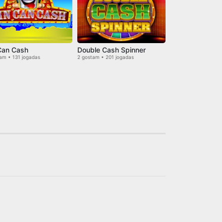
Can Cash
Double Cash Spinner
am • 131 jogadas
2 gostam • 201 jogadas