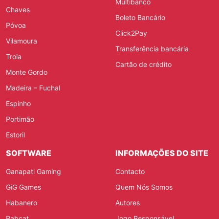
Multibanco
Chaves
Boleto Bancário
Póvoa
Click2Pay
Vilamoura
Transferência bancária
Troia
Cartão de crédito
Monte Gordo
Madeira – Fuchal
Espinho
Portimão
Estoril
SOFTWARE
INFORMAÇÕES DO SITE
Ganapati Gaming
Contacto
GiG Games
Quem Nós Somos
Habanero
Autores
Rabcat
Jogo Responsável