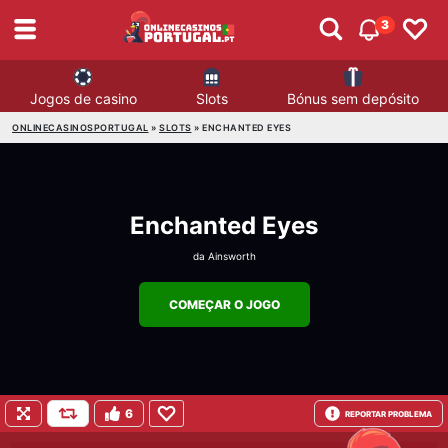
3
Jogos de casino
Slots
Bónus sem depósito
ONLINECASINOSPORTUGAL
»
SLOTS
»
ENCHANTED EYES
Enchanted Eyes
da
Ainsworth
COMEÇAR O JOGO
6
REPORTAR PROBLEMA