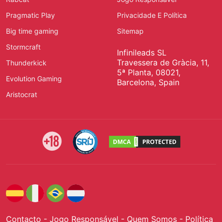
Pragmatic Play
Privacidade E Política
Big time gaming
Sitemap
Stormcraft
Infinileads SL
Travessera de Gràcia, 11,
Thunderkick
5ª Planta, 08021,
Evolution Gaming
Barcelona, Spain
Aristocrat
Contacto
-
Jogo Responsável
-
Quem Somos
-
Política