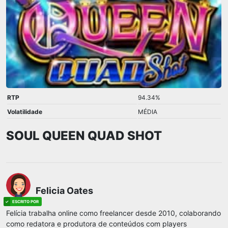
RTP
94.34%
Volatilidade
MÉDIA
SOUL QUEEN QUAD SHOT
Felicia Oates
Felícia trabalha online como freelancer desde 2010, colaborando
como redatora e produtora de conteúdos com players