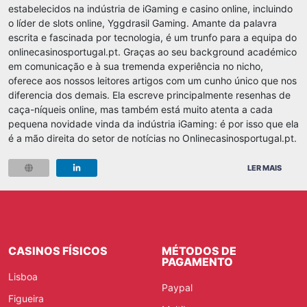
estabelecidos na indústria de iGaming e casino online, incluindo
o líder de slots online, Yggdrasil Gaming. Amante da palavra
escrita e fascinada por tecnologia, é um trunfo para a equipa do
onlinecasinosportugal.pt. Graças ao seu background académico
em comunicação e à sua tremenda experiência no nicho,
oferece aos nossos leitores artigos com um cunho único que nos
diferencia dos demais. Ela escreve principalmente resenhas de
caça-níqueis online, mas também está muito atenta a cada
pequena novidade vinda da indústria iGaming: é por isso que ela
é a mão direita do setor de notícias no Onlinecasinosportugal.pt.
LER MAIS
CASINOS FÍSICOS
MÉTODOS DE
PAGAMENTO
Lisboa
Paypal
Figueira