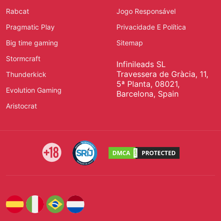
Rabcat
Jogo Responsável
Pragmatic Play
Privacidade E Política
Big time gaming
Sitemap
Stormcraft
Infinileads SL
Travessera de Gràcia, 11,
Thunderkick
5ª Planta, 08021,
Evolution Gaming
Barcelona, Spain
Aristocrat