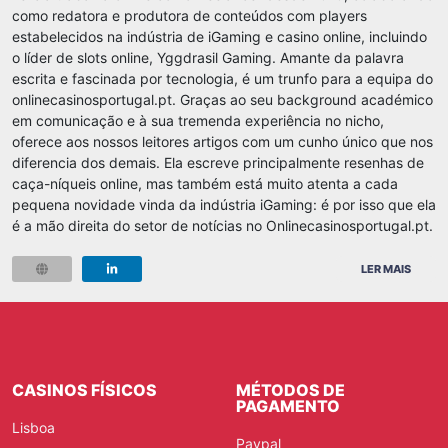
como redatora e produtora de conteúdos com players
estabelecidos na indústria de iGaming e casino online, incluindo
o líder de slots online, Yggdrasil Gaming. Amante da palavra
escrita e fascinada por tecnologia, é um trunfo para a equipa do
onlinecasinosportugal.pt. Graças ao seu background académico
em comunicação e à sua tremenda experiência no nicho,
oferece aos nossos leitores artigos com um cunho único que nos
diferencia dos demais. Ela escreve principalmente resenhas de
caça-níqueis online, mas também está muito atenta a cada
pequena novidade vinda da indústria iGaming: é por isso que ela
é a mão direita do setor de notícias no Onlinecasinosportugal.pt.
LER MAIS
CASINOS FÍSICOS
MÉTODOS DE
PAGAMENTO
Lisboa
Paypal