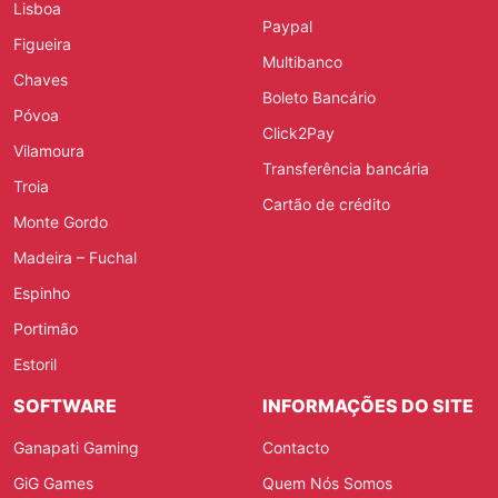
Lisboa
Paypal
Figueira
Multibanco
Chaves
Boleto Bancário
Póvoa
Click2Pay
Vilamoura
Transferência bancária
Troia
Cartão de crédito
Monte Gordo
Madeira – Fuchal
Espinho
Portimão
Estoril
SOFTWARE
INFORMAÇÕES DO SITE
Ganapati Gaming
Contacto
GiG Games
Quem Nós Somos