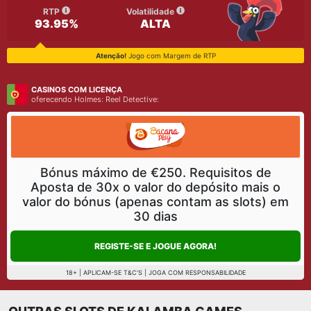
RTP
Volatilidade
93.95%
ALTA
Atenção!
Jogo com Margem de RTP
CASINOS COM LICENÇA
oferecendo Holmes: Reel Detective:
Bónus máximo de €250. Requisitos de
Aposta de 30x o valor do depósito mais o
valor do bónus (apenas contam as slots) em
30 dias
REGISTE-SE E JOGUE AGORA!
18+ | APLICAM-SE T&C'S | JOGA COM RESPONSABILIDADE