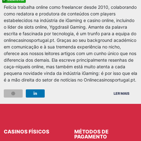
Felícia trabalha online como freelancer desde 2010, colaborando
como redatora e produtora de conteúdos com players
estabelecidos na indústria de iGaming e casino online, incluindo
o líder de slots online, Yggdrasil Gaming. Amante da palavra
escrita e fascinada por tecnologia, é um trunfo para a equipa do
onlinecasinosportugal.pt. Graças ao seu background académico
em comunicação e à sua tremenda experiência no nicho,
oferece aos nossos leitores artigos com um cunho único que nos
diferencia dos demais. Ela escreve principalmente resenhas de
caça-níqueis online, mas também está muito atenta a cada
pequena novidade vinda da indústria iGaming: é por isso que ela
é a mão direita do setor de notícias no Onlinecasinosportugal.pt.
LER MAIS
CASINOS FÍSICOS
MÉTODOS DE
PAGAMENTO