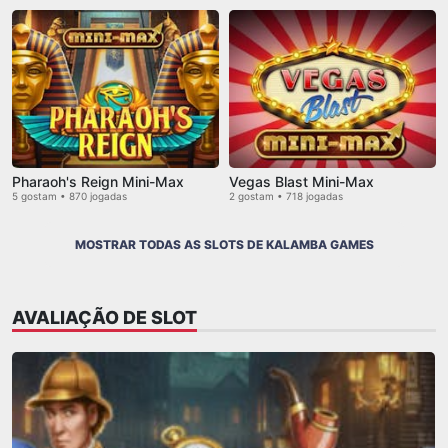
Pharaoh's Reign Mini-Max
Vegas Blast Mini-Max
5 gostam • 870 jogadas
2 gostam • 718 jogadas
MOSTRAR TODAS AS SLOTS DE KALAMBA GAMES
AVALIAÇÃO DE SLOT