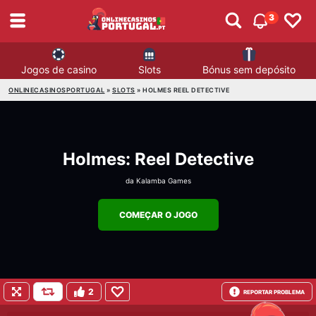
3
Jogos de casino
Slots
Bónus sem depósito
ONLINECASINOSPORTUGAL
»
SLOTS
»
HOLMES REEL DETECTIVE
Holmes: Reel Detective
da
Kalamba Games
COMEÇAR O JOGO
2
REPORTAR PROBLEMA