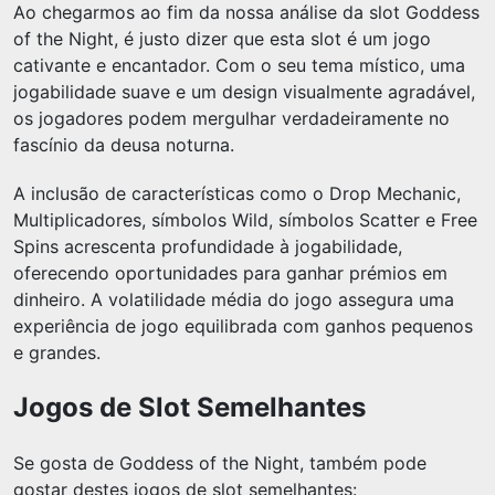
Ao chegarmos ao fim da nossa análise da slot Goddess
of the Night, é justo dizer que esta slot é um jogo
cativante e encantador. Com o seu tema místico, uma
jogabilidade suave e um design visualmente agradável,
os jogadores podem mergulhar verdadeiramente no
fascínio da deusa noturna.
A inclusão de características como o Drop Mechanic,
Multiplicadores, símbolos Wild, símbolos Scatter e Free
Spins acrescenta profundidade à jogabilidade,
oferecendo oportunidades para ganhar prémios em
dinheiro. A volatilidade média do jogo assegura uma
experiência de jogo equilibrada com ganhos pequenos
e grandes.
Jogos de Slot Semelhantes
Se gosta de Goddess of the Night, também pode
gostar destes jogos de slot semelhantes: