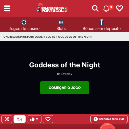
3
Jogos de casino
Slots
Bónus sem depósito
ONLINECASINOSPORTUGAL
»
SLOTS
»
GODDESS OF THE NIGHT
Goddess of the Night
da
Evoplay
COMEÇAR O JOGO
2
REPORTAR PROBLEMA