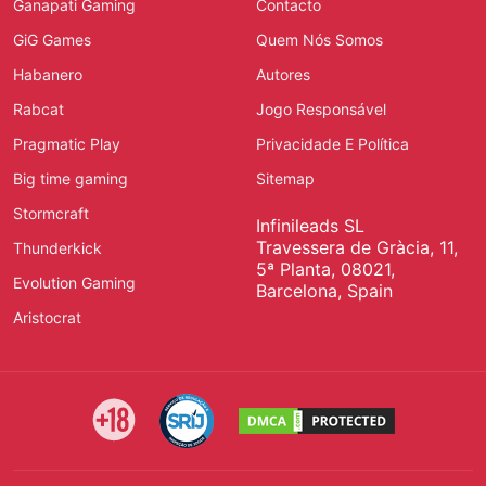
Ganapati Gaming
Contacto
GiG Games
Quem Nós Somos
Habanero
Autores
Rabcat
Jogo Responsável
Pragmatic Play
Privacidade E Política
Big time gaming
Sitemap
Stormcraft
Infinileads SL
Travessera de Gràcia, 11,
Thunderkick
5ª Planta, 08021,
Evolution Gaming
Barcelona, Spain
Aristocrat