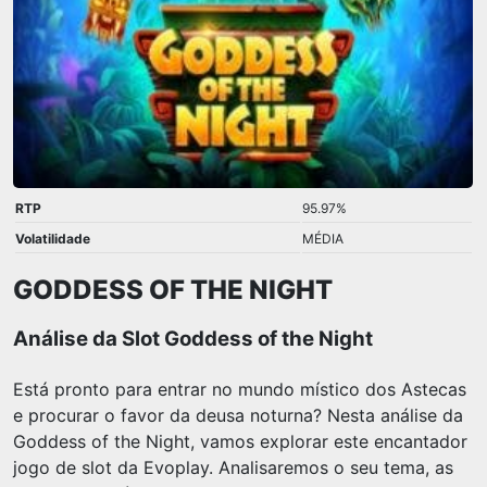
RTP
95.97%
Volatilidade
MÉDIA
GODDESS OF THE NIGHT
Análise da Slot Goddess of the Night
Está pronto para entrar no mundo místico dos Astecas
e procurar o favor da deusa noturna? Nesta análise da
Goddess of the Night, vamos explorar este encantador
jogo de slot da Evoplay. Analisaremos o seu tema, as