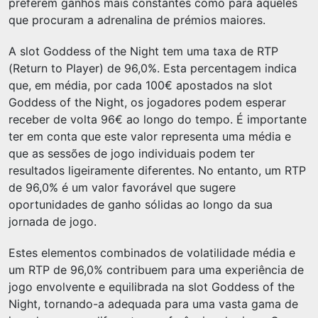
preferem ganhos mais constantes como para aqueles
que procuram a adrenalina de prémios maiores.
A slot Goddess of the Night tem uma taxa de RTP
(Return to Player) de 96,0%. Esta percentagem indica
que, em média, por cada 100€ apostados na slot
Goddess of the Night, os jogadores podem esperar
receber de volta 96€ ao longo do tempo. É importante
ter em conta que este valor representa uma média e
que as sessões de jogo individuais podem ter
resultados ligeiramente diferentes. No entanto, um RTP
de 96,0% é um valor favorável que sugere
oportunidades de ganho sólidas ao longo da sua
jornada de jogo.
Estes elementos combinados de volatilidade média e
um RTP de 96,0% contribuem para uma experiência de
jogo envolvente e equilibrada na slot Goddess of the
Night, tornando-a adequada para uma vasta gama de