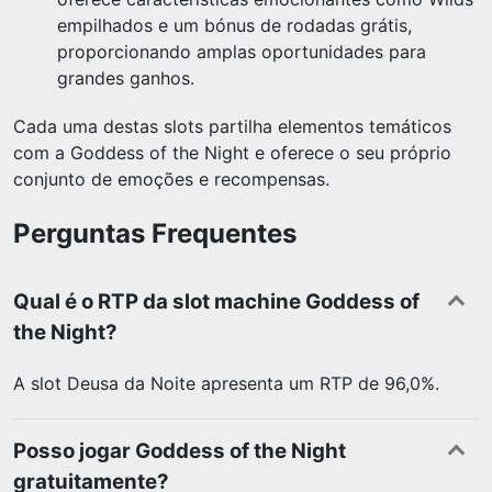
empilhados e um bónus de rodadas grátis,
proporcionando amplas oportunidades para
grandes ganhos.
Cada uma destas slots partilha elementos temáticos
com a Goddess of the Night e oferece o seu próprio
conjunto de emoções e recompensas.
Perguntas Frequentes
Qual é o RTP da slot machine Goddess of
the Night?
A slot Deusa da Noite apresenta um RTP de 96,0%.
Posso jogar Goddess of the Night
gratuitamente?