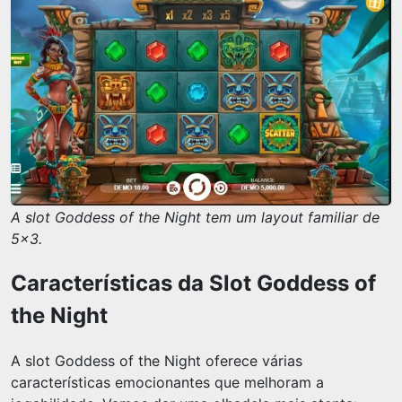
A slot Goddess of the Night tem um layout familiar de
5×3.
Características da Slot Goddess of
the Night
A slot Goddess of the Night oferece várias
características emocionantes que melhoram a