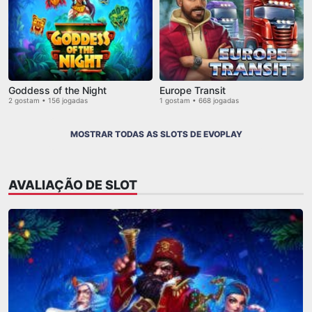
Goddess of the Night
Europe Transit
2 gostam • 156 jogadas
1 gostam • 668 jogadas
MOSTRAR TODAS AS SLOTS DE EVOPLAY
AVALIAÇÃO DE SLOT