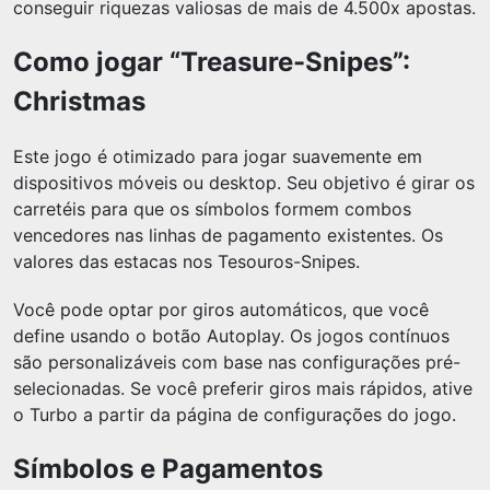
conseguir riquezas valiosas de mais de 4.500x apostas.
Como jogar “Treasure-Snipes”:
Christmas
Este jogo é otimizado para jogar suavemente em
dispositivos móveis ou desktop. Seu objetivo é girar os
carretéis para que os símbolos formem combos
vencedores nas linhas de pagamento existentes. Os
valores das estacas nos Tesouros-Snipes.
Você pode optar por giros automáticos, que você
define usando o botão Autoplay. Os jogos contínuos
são personalizáveis com base nas configurações pré-
selecionadas. Se você preferir giros mais rápidos, ative
o Turbo a partir da página de configurações do jogo.
Símbolos e Pagamentos