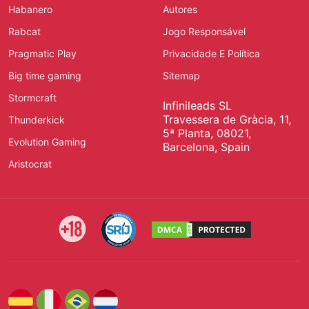
Habanero
Autores
Rabcat
Jogo Responsável
Pragmatic Play
Privacidade E Política
Big time gaming
Sitemap
Stormcraft
Infinileads SL
Travessera de Gràcia, 11,
Thunderkick
5ª Planta, 08021,
Evolution Gaming
Barcelona, Spain
Aristocrat