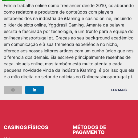
Felícia trabalha online como freelancer desde 2010, colaborando
como redatora e produtora de conteúdos com players
estabelecidos na indústria de iGaming e casino online, incluindo
o líder de slots online, Yggdrasil Gaming. Amante da palavra
escrita e fascinada por tecnologia, é um trunfo para a equipa do
onlinecasinosportugal.pt. Graças ao seu background académico
em comunicação e à sua tremenda experiência no nicho,
oferece aos nossos leitores artigos com um cunho único que nos
diferencia dos demais. Ela escreve principalmente resenhas de
caça-níqueis online, mas também está muito atenta a cada
pequena novidade vinda da indústria iGaming: é por isso que ela
é a mão direita do setor de notícias no Onlinecasinosportugal.pt.
LER MAIS
CASINOS FÍSICOS
MÉTODOS DE
PAGAMENTO