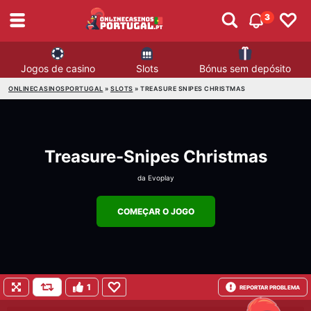
3
Jogos de casino
Slots
Bónus sem depósito
ONLINECASINOSPORTUGAL
»
SLOTS
»
TREASURE SNIPES CHRISTMAS
Treasure-Snipes Christmas
da
Evoplay
COMEÇAR O JOGO
1
REPORTAR PROBLEMA