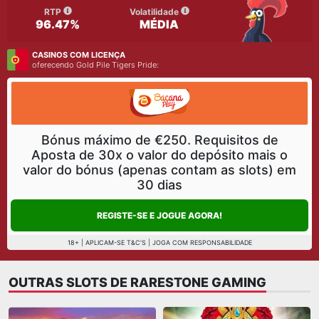
RTP
Volatilidade
96.47%
MÉDIA
CASINOS COM LICENÇA
oferecendo Gold Pile Tigers Pride:
Bónus máximo de €250. Requisitos de
Aposta de 30x o valor do depósito mais o
valor do bónus (apenas contam as slots) em
30 dias
REGISTE-SE E JOGUE AGORA!
18+ | APLICAM-SE T&C'S | JOGA COM RESPONSABILIDADE
OUTRAS SLOTS DE RARESTONE GAMING