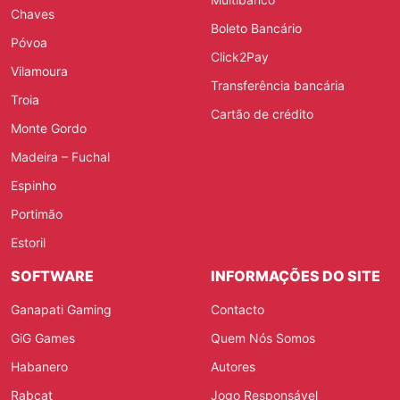
Chaves
Boleto Bancário
Póvoa
Click2Pay
Vilamoura
Transferência bancária
Troia
Cartão de crédito
Monte Gordo
Madeira – Fuchal
Espinho
Portimão
Estoril
SOFTWARE
INFORMAÇÕES DO SITE
Ganapati Gaming
Contacto
GiG Games
Quem Nós Somos
Habanero
Autores
Rabcat
Jogo Responsável