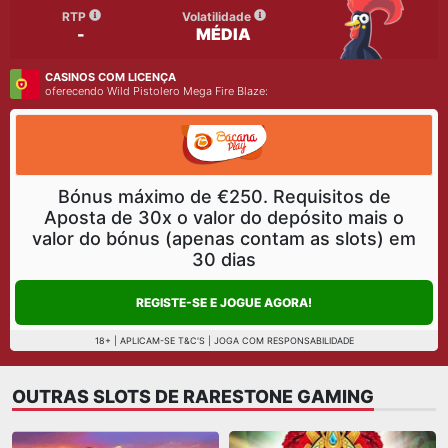
RTP
Volatilidade
-
MÉDIA
CASINOS COM LICENÇA
oferecendo Wild Pistolero Mega Fire Blaze:
Bónus máximo de €250. Requisitos de
Aposta de 30x o valor do depósito mais o
valor do bónus (apenas contam as slots) em
30 dias
REGISTE-SE E JOGUE AGORA!
18+ | APLICAM-SE T&C'S | JOGA COM RESPONSABILIDADE
OUTRAS SLOTS DE RARESTONE GAMING