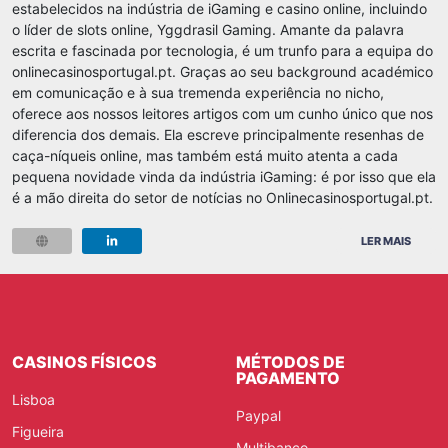
estabelecidos na indústria de iGaming e casino online, incluindo
o líder de slots online, Yggdrasil Gaming. Amante da palavra
escrita e fascinada por tecnologia, é um trunfo para a equipa do
onlinecasinosportugal.pt. Graças ao seu background académico
em comunicação e à sua tremenda experiência no nicho,
oferece aos nossos leitores artigos com um cunho único que nos
diferencia dos demais. Ela escreve principalmente resenhas de
caça-níqueis online, mas também está muito atenta a cada
pequena novidade vinda da indústria iGaming: é por isso que ela
é a mão direita do setor de notícias no Onlinecasinosportugal.pt.
LER MAIS
CASINOS FÍSICOS
MÉTODOS DE
PAGAMENTO
Lisboa
Paypal
Figueira
Multibanco