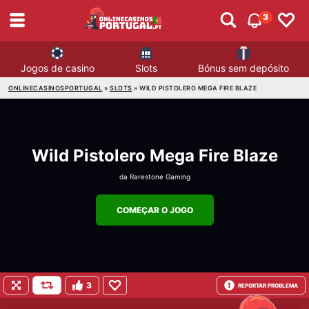
3
Jogos de casino
Slots
Bónus sem depósito
ONLINECASINOSPORTUGAL
»
SLOTS
»
WILD PISTOLERO MEGA FIRE BLAZE
Wild Pistolero Mega Fire Blaze
da
Rarestone Gaming
COMEÇAR O JOGO
3
REPORTAR PROBLEMA