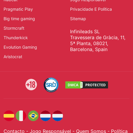
Pragmatic Play
Privacidade E Política
Big time gaming
Sitemap
Stormcraft
Infinileads SL
Travessera de Gràcia, 11,
Thunderkick
5ª Planta, 08021,
Evolution Gaming
Barcelona, Spain
Aristocrat
Contacto
-
Jogo Responsável
-
Quem Somos
-
Política