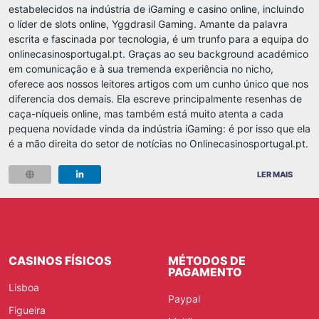
estabelecidos na indústria de iGaming e casino online, incluindo
o líder de slots online, Yggdrasil Gaming. Amante da palavra
escrita e fascinada por tecnologia, é um trunfo para a equipa do
onlinecasinosportugal.pt. Graças ao seu background académico
em comunicação e à sua tremenda experiência no nicho,
oferece aos nossos leitores artigos com um cunho único que nos
diferencia dos demais. Ela escreve principalmente resenhas de
caça-níqueis online, mas também está muito atenta a cada
pequena novidade vinda da indústria iGaming: é por isso que ela
é a mão direita do setor de notícias no Onlinecasinosportugal.pt.
LER MAIS
CASINOS FÍSICOS
MÉTODOS DE
PAGAMENTO
Lisboa
Paypal
Figueira