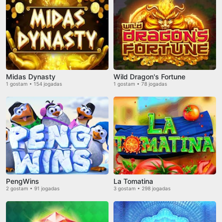
Midas Dynasty
Wild Dragon's Fortune
1 gostam • 154 jogadas
1 gostam • 78 jogadas
PengWins
La Tomatina
2 gostam • 91 jogadas
3 gostam • 298 jogadas