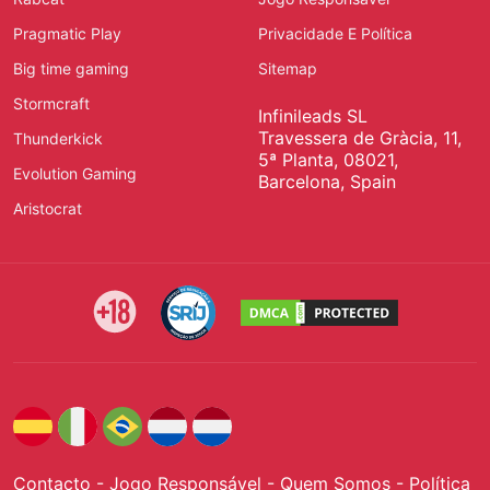
Pragmatic Play
Privacidade E Política
Big time gaming
Sitemap
Stormcraft
Infinileads SL
Travessera de Gràcia, 11,
Thunderkick
5ª Planta, 08021,
Evolution Gaming
Barcelona, Spain
Aristocrat
Contacto
-
Jogo Responsável
-
Quem Somos
-
Política