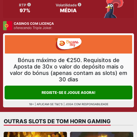
RTP
Volatilidade
97%
MÉDIA
CASINOS COM LICENÇA
oferecendo Triple Joker:
Bónus máximo de €250. Requisitos de
Aposta de 30x o valor do depósito mais o
valor do bónus (apenas contam as slots) em
30 dias
REGISTE-SE E JOGUE AGORA!
18+ | APLICAM-SE T&C'S | JOGA COM RESPONSABILIDADE
OUTRAS SLOTS DE TOM HORN GAMING